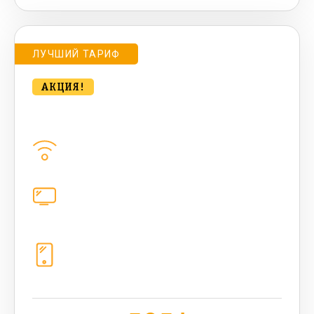
ЛУЧШИЙ ТАРИФ
АКЦИЯ!
bee MULTI LITE 500 Мбт/сек
Домашний интернет
500
Мбит/с
Цифровое телевидение
каналов
Телефония
1+10 sim (безлимит Гб, 200 sms,
200+500 бонусных мин, 300 AI-
токенов)