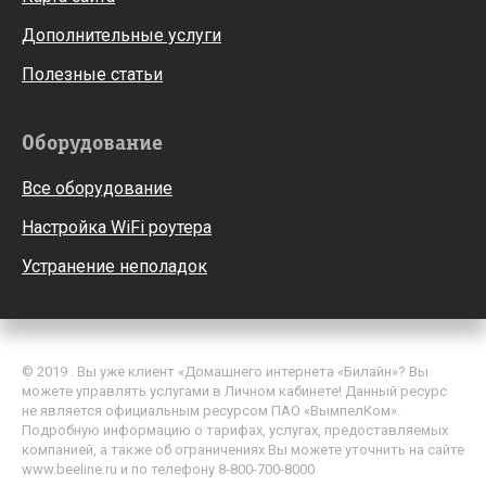
Дополнительные услуги
Полезные статьи
Оборудование
Все оборудование
Настройка WiFi роутера
Устранение неполадок
© 2019 . Вы уже клиент «Домашнего интернета «Билайн»? Вы
можете управлять услугами в Личном кабинете! Данный ресурс
не является официальным ресурсом ПАО «ВымпелКом».
Подробную информацию о тарифах, услугах, предоставляемых
компанией, а также об ограничениях Вы можете уточнить на сайте
www.beeline.ru и по телефону 8-800-700-8000