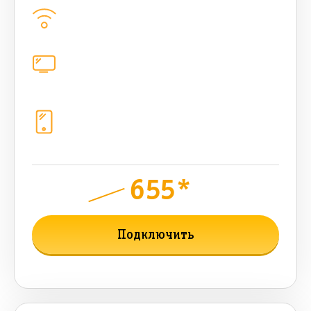
Домашний интернет
500
Мбит/с
Цифровое телевидение
221
канал
Телефония
1+10 sim (50 + 50 бонусных Гб, 1200
sms, 1200+300 бонусных мин, 300
AI-токенов)
655*
руб.
1150
мес.
Подключить
Подробнее о тарифе