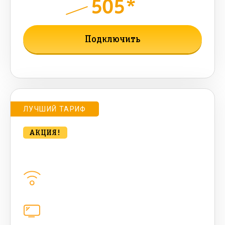
505*
руб.
900
мес.
Подключить
Подробнее о тарифе
ЛУЧШИЙ ТАРИФ
АКЦИЯ!
bee HIT 500 Мбт/сек
Домашний интернет
500
Мбит/с
Цифровое телевидение
221
канал