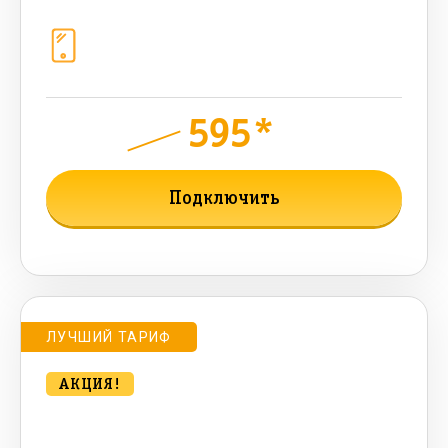
Телефония
1+10 sim (безлимит Гб, 200 sms, 700
бонусных мин, 300 AI-токенов)
595*
руб.
1040
мес.
Подключить
Подробнее о тарифе
ЛУЧШИЙ ТАРИФ
АКЦИЯ!
bee CONTACT 500 Мбт/сек