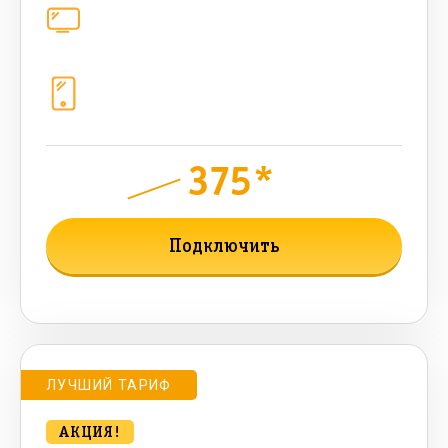
Цифровое телевидение
221
канал
Телефония
1+10 sim (10 Гб+ 90 бонусных, 200
sms , 200+500 бонусных мин)
375*
руб.
1040
мес.
Подключить
Подробнее о тарифе
ЛУЧШИЙ ТАРИФ
АКЦИЯ!