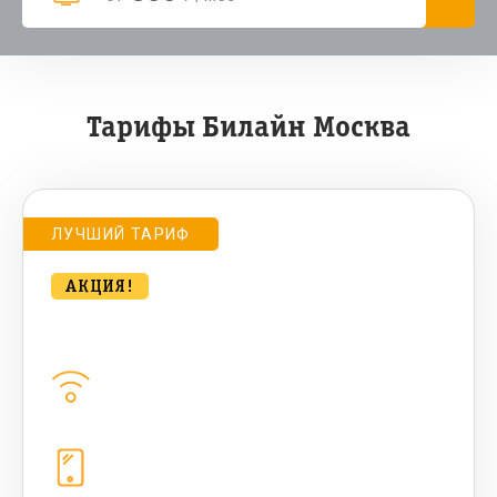
Тарифы Билайн Москва
ЛУЧШИЙ ТАРИФ
АКЦИЯ!
Удобный для дома 500 Мбт/сек
Домашний интернет
500
Мбит/с
Телефония
1+10 sim (10 Гб+ 90 бонусных, 200
sms , 200+500 бонусных мин)