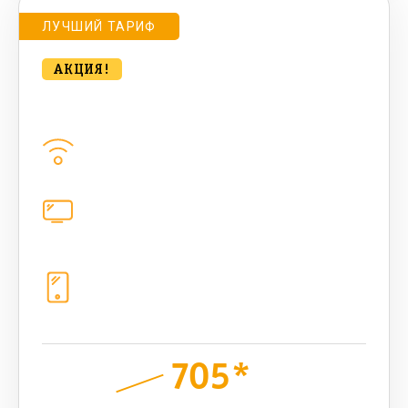
ЛУЧШИЙ ТАРИФ
АКЦИЯ!
bee MULTI LITE 1000 Мбт/сек
Домашний интернет
1000
Мбит/с
Цифровое телевидение
каналов
Телефония
1+10 sim (безлимит Гб, 200 sms,
200+500 бонусных мин, 300 AI-
токенов)
705*
руб.
1100
мес.