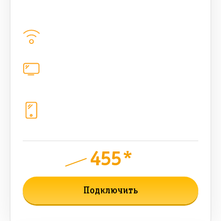
bee MULTI LITE 200 Мбт/сек
Домашний интернет
200
Мбит/с
Цифровое телевидение
каналов
Телефония
1+10 sim (безлимит Гб, 200 sms,
200+500 бонусных мин, 300 AI-
токенов)
455*
руб.
850
мес.
Подключить
Подробнее о тарифе