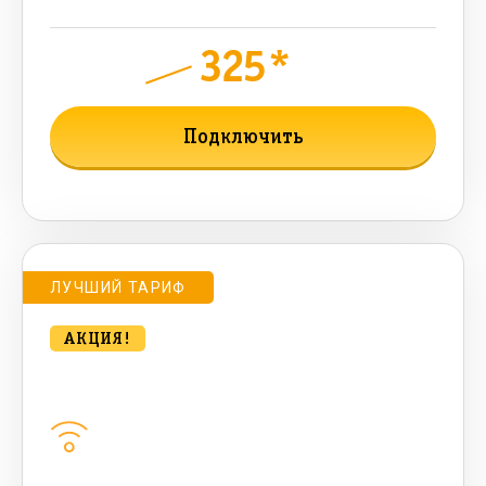
325*
руб.
950
мес.
Подключить
Подробнее о тарифе
ЛУЧШИЙ ТАРИФ
АКЦИЯ!
Удобный для дома с ТВ 500 Мбт/сек
Домашний интернет
500
Мбит/с