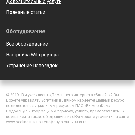
Дополнительные услуги
Полезные статьи
Оборудование
Все оборудование
Настройка WiFi роутера
Устранение неполадок
© 2019 . Вы уже клиент «Домашнего интернета «Билайн»? Вы
можете управлять услугами в Личном кабинете! Данный ресурс
не является официальным ресурсом ПАО «ВымпелКом».
Подробную информацию о тарифах, услугах, предоставляемых
компанией, а также об ограничениях Вы можете уточнить на сайте
www.beeline.ru и по телефону 8-800-700-8000
Политика обработки персональных данных