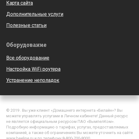
Карта сайта
Дополнительные услуги
Полезные статьи
Оборудование
Все оборудование
Настройка WiFi роутера
Устранение неполадок
© 2019 . Вы уже клиент «Домашнего интернета «Билайн»? Вы
можете управлять услугами в Личном кабинете! Данный ресурс
не является официальным ресурсом ПАО «ВымпелКом».
Подробную информацию о тарифах, услугах, предоставляемых
компанией, а также об ограничениях Вы можете уточнить на сайте
www.beeline.ru и по телефону 8-800-700-8000