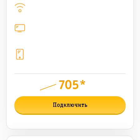
Домашний интернет
1000
Мбит/с
Цифровое телевидение
каналов
Телефония
1+10 sim (безлимит Гб, 200 sms,
200+500 бонусных мин, 300 AI-
токенов)
705*
руб.
1100
мес.
Подключить
Подробнее о тарифе