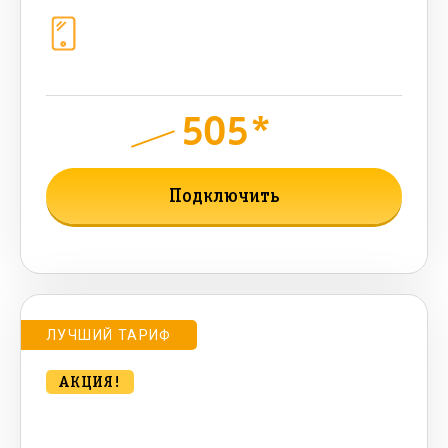
Телефония
1+10 sim (безлимит Гб, 200 sms,
200+500 бонусных мин, 300 AI-
токенов)
505*
руб.
900
мес.
Подключить
Подробнее о тарифе
ЛУЧШИЙ ТАРИФ
АКЦИЯ!
bee MULTI LITE 1000 Мбт/сек