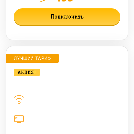
мес.
Подключить
Подробнее о тарифе
ЛУЧШИЙ ТАРИФ
АКЦИЯ!
bee MULTI LITE 500 Мбт/сек
Домашний интернет
500
Мбит/с
Цифровое телевидение
каналов