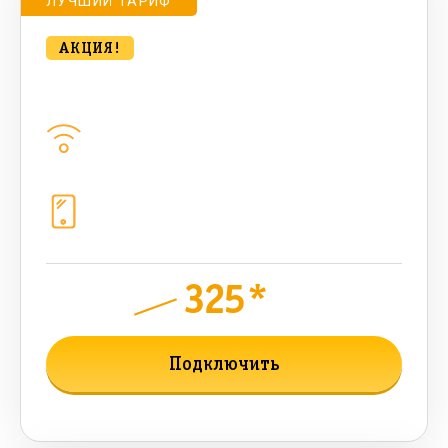
ЛУЧШИЙ ТАРИФ
АКЦИЯ!
Удобный для дома 500 Мбт/сек
Домашний интернет
500
Мбит/с
Телефония
1+10 sim (10 Гб+ 90 бонусных, 200
sms , 200+500 бонусных мин)
325*
руб.
950
мес.
Подключить
Подробнее о тарифе