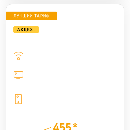
ЛУЧШИЙ ТАРИФ
АКЦИЯ!
bee MULTI LITE 200 Мбт/сек
Домашний интернет
200
Мбит/с
Цифровое телевидение
каналов
Телефония
1+10 sim (безлимит Гб, 200 sms,
200+500 бонусных мин, 300 AI-
токенов)
455*
руб.
850