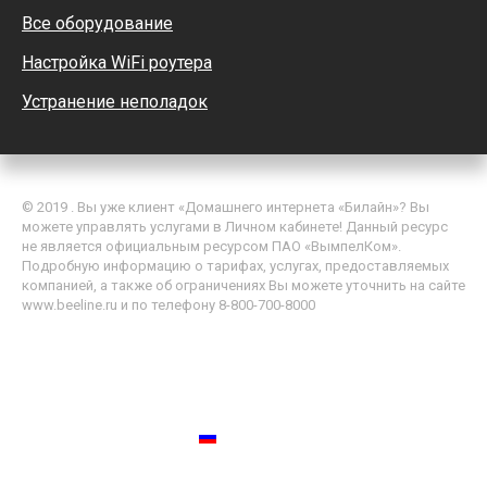
Все оборудование
Настройка WiFi роутера
Устранение неполадок
© 2019 . Вы уже клиент «Домашнего интернета «Билайн»? Вы
можете управлять услугами в Личном кабинете! Данный ресурс
не является официальным ресурсом ПАО «ВымпелКом».
Подробную информацию о тарифах, услугах, предоставляемых
компанией, а также об ограничениях Вы можете уточнить на сайте
www.beeline.ru и по телефону 8-800-700-8000
Политика обработки персональных данных
Пользовательское соглашение
Россия