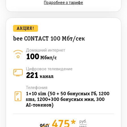
Подробнее о тарифе
АКЦИЯ!
bee CONTACT 100 Мбт/сек
Домашний интернет
100
Мбит/с
Цифровое телевидение
221
канал
Телефония
1+10 sim (50 + 50 бонусных Гб, 1200
sms, 1200+300 бонусных мин, 300
AI-токенов)
475*
руб.
950
мес.