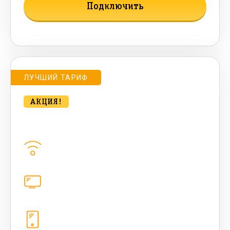
Подключить
Подробнее о тарифе
ЛУЧШИЙ ТАРИФ
АКЦИЯ!
bee HIT 500 Мбт/сек
Домашний интернет
500
Мбит/с
Цифровое телевидение
221
канал
Телефония
1+10 sim (безлимит Гб, 200 sms, 700