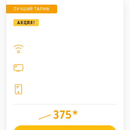
ЛУЧШИЙ ТАРИФ
АКЦИЯ!
Удобный для дома с ТВ 500 Мбт/сек
Домашний интернет
500
Мбит/с
Цифровое телевидение
221
канал
Телефония
1+10 sim (10+90 Гб, 500 sms, 500
+500 бонусных мин)
375*
руб.
950
мес.