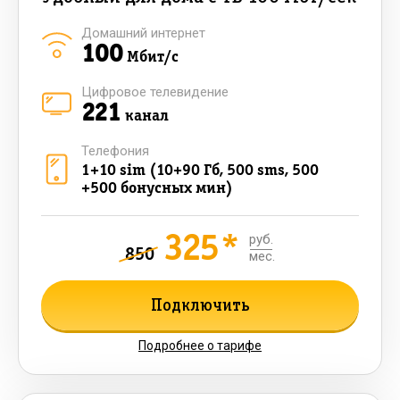
Домашний интернет
100
Мбит/с
Цифровое телевидение
221
канал
Телефония
1+10 sim (10+90 Гб, 500 sms, 500
+500 бонусных мин)
325*
руб.
850
мес.
Подключить
Подробнее о тарифе