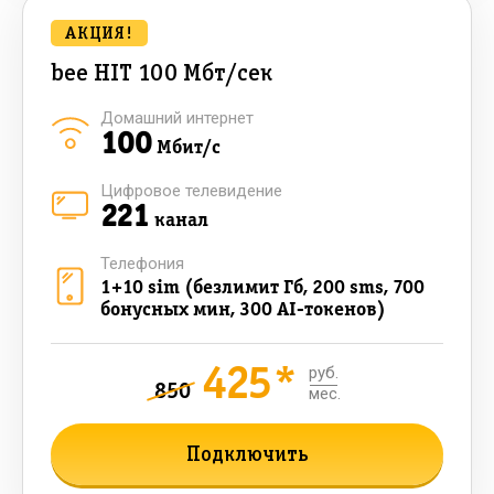
АКЦИЯ!
bee HIT 100 Мбт/сек
Домашний интернет
100
Мбит/с
Цифровое телевидение
221
канал
Телефония
1+10 sim (безлимит Гб, 200 sms, 700
бонусных мин, 300 AI-токенов)
425*
руб.
850
мес.
Подключить