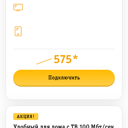
Цифровое телевидение
221
канал
Телефония
1+10 sim (50 + 50 бонусных Гб, 1200
sms, 1200+300 бонусных мин, 300
AI-токенов)
575*
руб.
1050
мес.
Подключить
Подробнее о тарифе
АКЦИЯ!
Удобный для дома с ТВ 100 Мбт/сек