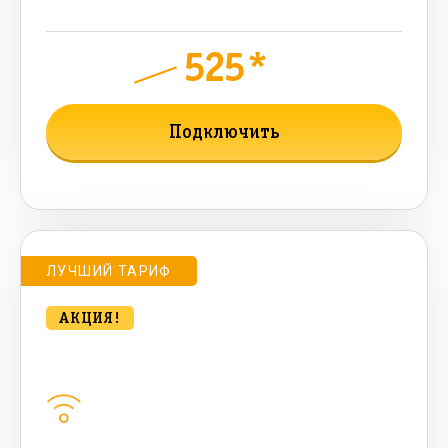
бонусных мин, 300 AI-токенов)
525*
руб.
950
мес.
Подключить
Подробнее о тарифе
ЛУЧШИЙ ТАРИФ
АКЦИЯ!
bee CONTACT 500 Мбт/сек
Домашний интернет
500
Мбит/с