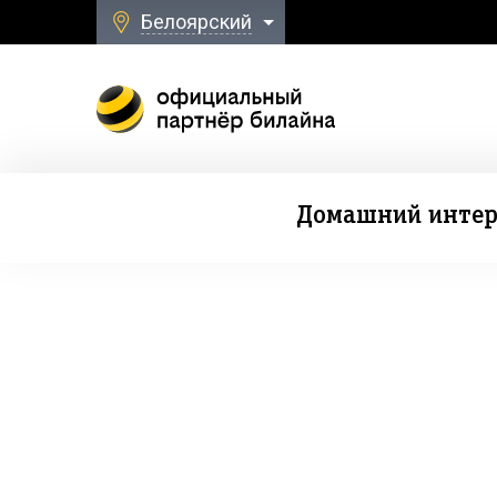
Белоярский
Домашний интер
Безлимитная свя
к Домашнему Интернету и ТВ