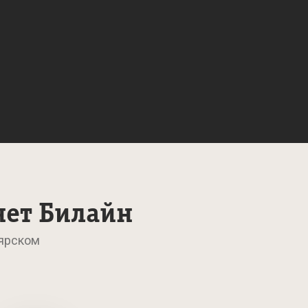
нет Билайн
оярском