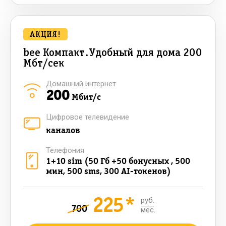
АКЦИЯ!
bee Компакт.Удобный для дома 200
Мбт/сек
Домашний интернет
200
Мбит/с
Цифровое телевидение
каналов
Телефония
1+10 sim (50 Гб +50 бонусных , 500
мин, 500 sms, 300 AI-токенов)
225*
руб.
700
мес.