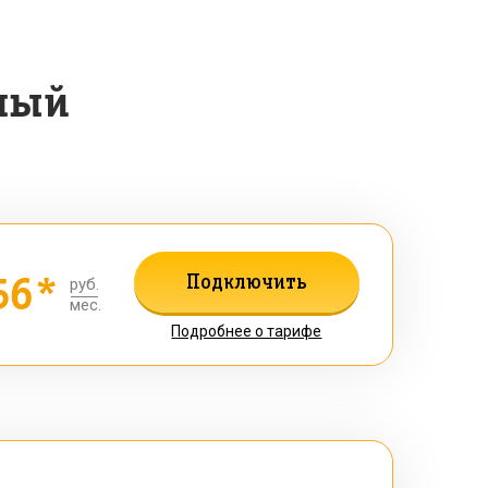
ный
56*
Подключить
руб.
мес.
Подробнее о тарифе