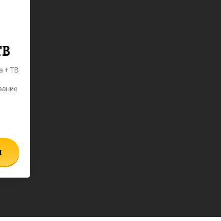
ТВ
а + ТВ
вание
ы