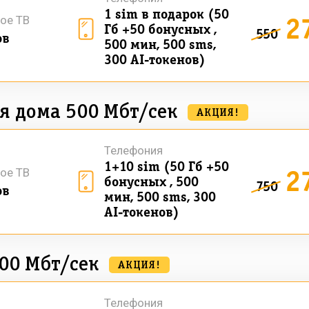
1 sim в подарок (50
2
ое ТВ
Гб +50 бонусных ,
550
ов
500 мин, 500 sms,
300 AI-токенов)
я дома 500 Мбт/сек
АКЦИЯ!
Телефония
1+10 sim (50 Гб +50
2
ое ТВ
бонусных , 500
750
ов
мин, 500 sms, 300
AI-токенов)
00 Мбт/сек
АКЦИЯ!
Телефония