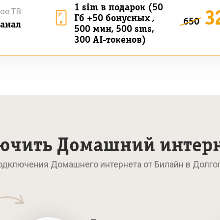
1 sim в подарок (50
3
ое ТВ
Гб +50 бонусных ,
650
анал
500 мин, 500 sms,
300 AI-токенов)
ючить Домашний интер
одключения Домашнего интернета от Билайн в Долг