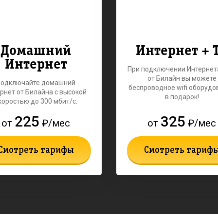
Домашний
Интернет + 
Интернет
При подключении Интернет
от Билайн вы можете
Подключайте домашний
беспроводное wifi оборудо
рнет от Билайна с высокой
в подарок!
коростью до 300 мбит/с.
225
325
от
₽/мес
от
₽/мес
Смотреть тарифы
Смотреть тариф