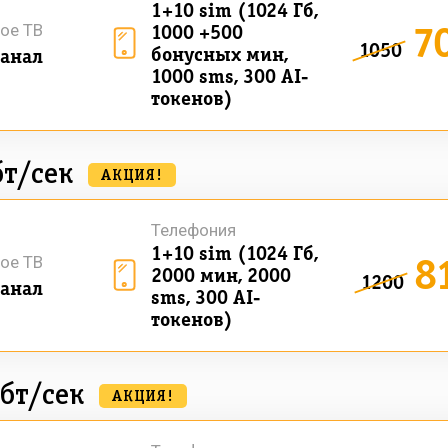
1+10 sim (1024 Гб,
7
ое ТВ
1000 +500
1050
бонусных мин,
анал
1000 sms, 300 AI-
токенов)
бт/сек
АКЦИЯ!
Телефония
1+10 sim (1024 Гб,
8
ое ТВ
2000 мин, 2000
1200
анал
sms, 300 AI-
токенов)
бт/сек
АКЦИЯ!