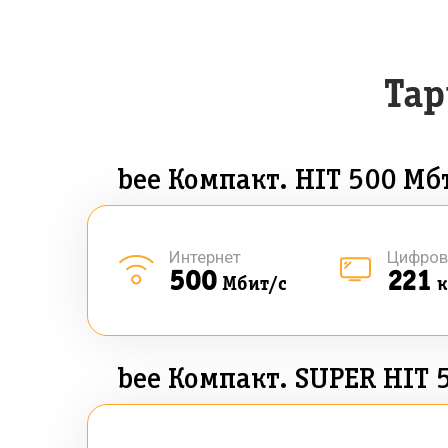
Та
bee Компакт. HIT 500 Мб
Интернет
Цифров
500
221
Мбит/с
к
bee Компакт. SUPER HIT 