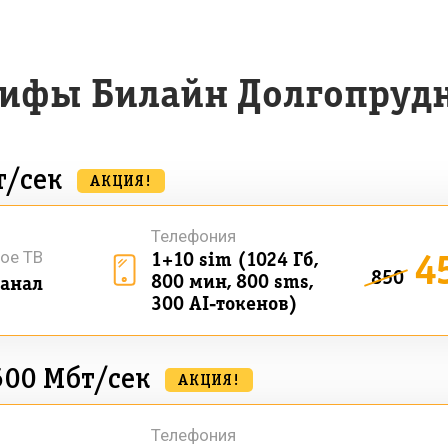
рифы Билайн Долгопруд
т/сек
АКЦИЯ!
Телефония
4
ое ТВ
1+10 sim (1024 Гб,
850
800 мин, 800 sms,
анал
300 AI-токенов)
500 Мбт/сек
АКЦИЯ!
Телефония