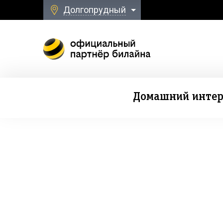
Долгопрудный
Домашний интер
Безлимитная свя
к Домашнему Интернету и ТВ