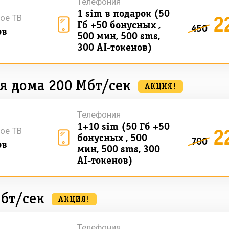
Телефония
1 sim в подарок (50
2
ое ТВ
Гб +50 бонусных ,
450
ов
500 мин, 500 sms,
300 AI-токенов)
я дома 200 Мбт/сек
АКЦИЯ!
Телефония
1+10 sim (50 Гб +50
2
ое ТВ
бонусных , 500
700
ов
мин, 500 sms, 300
AI-токенов)
бт/сек
АКЦИЯ!
Телефония