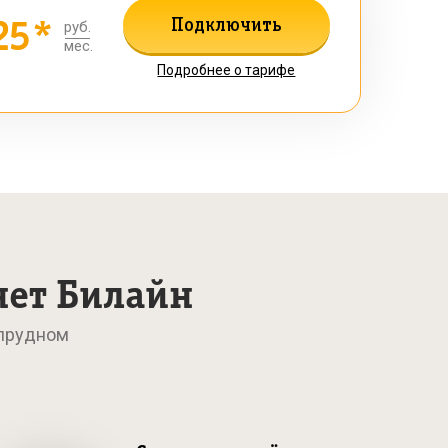
25*
Подключить
руб.
мес.
Подробнее о тарифе
нет Билайн
опрудном