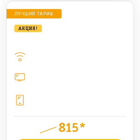
ЛУЧШИЙ ТАРИФ
АКЦИЯ!
bee Компакт. MAX 500 Мбт/сек
Домашний интернет
500
Мбит/с
Цифровое телевидение
221
канал
Телефония
1+10 sim (1024 Гб, 2000 мин, 2000
sms, 300 AI-токенов)
815*
руб.
1200
мес.