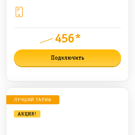
Телефония
1+10 sim (1024 Гб, 800 мин, 800 sms,
300 AI-токенов)
456*
руб.
850
мес.
Подключить
Подробнее о тарифе
ЛУЧШИЙ ТАРИФ
АКЦИЯ!
bee Компакт. SUPER HIT 500 Мбт/
сек