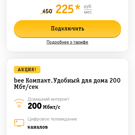
225*
руб.
450
мес.
Подключить
Подробнее о тарифе
АКЦИЯ!
bee Компакт.Удобный для дома 200
Мбт/сек
Домашний интернет
200
Мбит/с
Цифровое телевидение
каналов