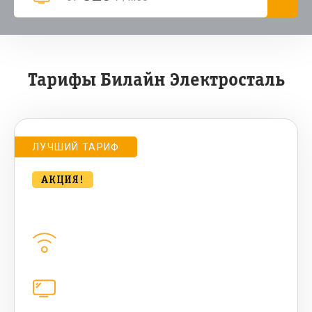
Тарифы Билайн Электросталь
ЛУЧШИЙ ТАРИФ
АКЦИЯ!
bee Компакт. HIT 500 Мбт/сек
Домашний интернет
500
Мбит/с
Цифровое телевидение
221
канал