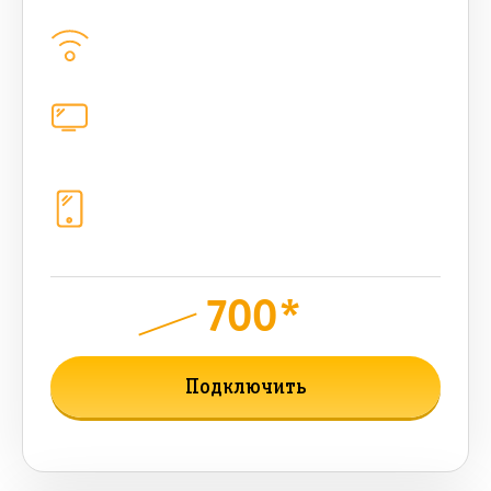
Домашний интернет
500
Мбит/с
Цифровое телевидение
221
канал
Телефония
1+10 sim (1024 Гб, 1000 +500
бонусных мин, 1000 sms, 300 AI-
токенов)
700*
руб.
1050
мес.
Подключить
Подробнее о тарифе