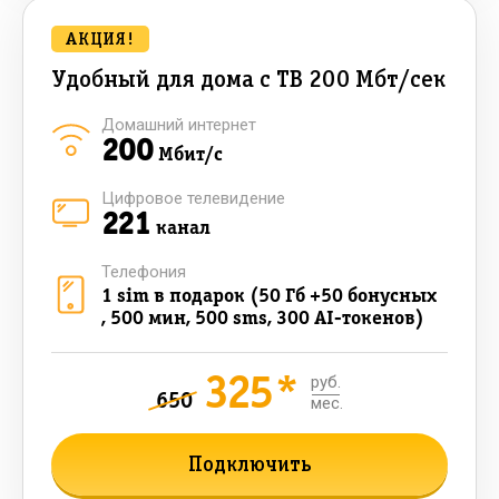
АКЦИЯ!
Удобный для дома с ТВ 200 Мбт/сек
Домашний интернет
200
Мбит/с
Цифровое телевидение
221
канал
Телефония
1 sim в подарок (50 Гб +50 бонусных
, 500 мин, 500 sms, 300 AI-токенов)
325*
руб.
650
мес.
Подключить