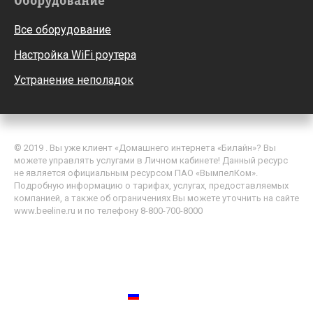
Оборудование
Все оборудование
Настройка WiFi роутера
Устранение неполадок
© 2019 . Вы уже клиент «Домашнего интернета «Билайн»? Вы
можете управлять услугами в Личном кабинете! Данный ресурс
не является официальным ресурсом ПАО «ВымпелКом».
Подробную информацию о тарифах, услугах, предоставляемых
компанией, а также об ограничениях Вы можете уточнить на сайте
www.beeline.ru и по телефону 8-800-700-8000
Политика обработки персональных данных
Пользовательское соглашение
Россия