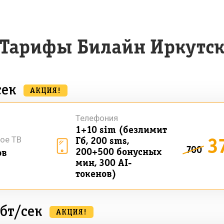
Тарифы Билайн Иркутс
сек
АКЦИЯ!
Телефония
1+10 sim (безлимит
3
ое ТВ
Гб, 200 sms,
700
200+500 бонусных
ов
мин, 300 AI-
токенов)
бт/сек
АКЦИЯ!