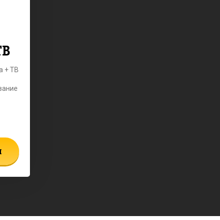
ТВ
а + ТВ
вание
ы