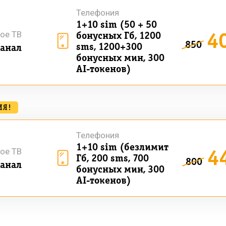
Телефония
1+10 sim (50 + 50
4
ое ТВ
бонусных Гб, 1200
850
sms, 1200+300
анал
бонусных мин, 300
AI-токенов)
ИЯ!
Телефония
1+10 sim (безлимит
4
ое ТВ
Гб, 200 sms, 700
800
анал
бонусных мин, 300
AI-токенов)