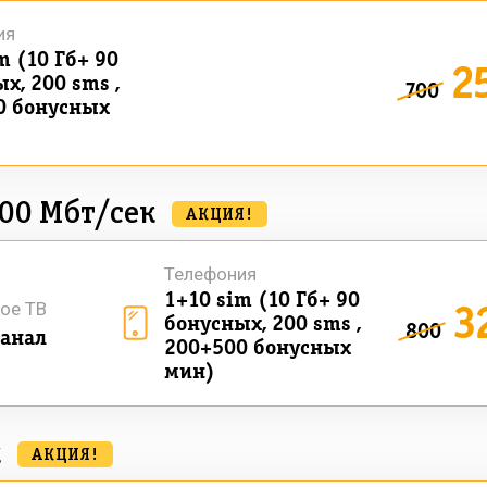
ия
m (10 Гб+ 90
2
х, 200 sms ,
700
0 бонусных
00 Мбт/сек
АКЦИЯ!
Телефония
1+10 sim (10 Гб+ 90
3
ое ТВ
бонусных, 200 sms ,
800
анал
200+500 бонусных
мин)
к
АКЦИЯ!