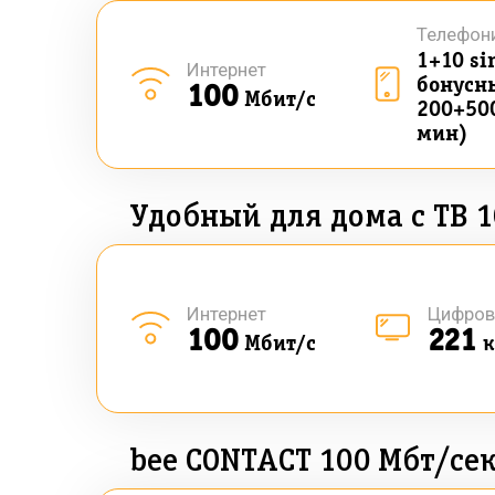
Телефон
1+10 si
Интернет
бонусны
100
Мбит/с
200+50
мин)
Удобный для дома с ТВ 1
Интернет
Цифров
100
221
Мбит/с
к
bee CONTACT 100 Мбт/се