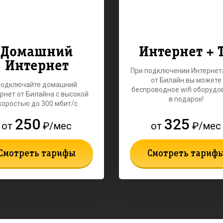
Домашний
Интернет + 
Интернет
При подключении Интернет
от Билайн вы можете
Подключайте домашний
беспроводное wifi оборудо
рнет от Билайна с высокой
в подарок!
коростью до 300 мбит/с.
250
325
от
₽/мес
от
₽/мес
Смотреть тарифы
Смотреть тариф