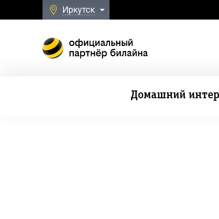
Иркутск
Домашний интер
Безлимитная свя
к Домашнему Интернету и ТВ