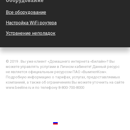
Оборудование
Все оборудование
Настройка WiFi роутера
Устранение неполадок
© 2019 . Вы уже клиент «Домашнего интернета «Билайн»? Вы
можете управлять услугами в Личном кабинете! Данный ресурс
не является официальным ресурсом ПАО «ВымпелКом».
Подробную информацию о тарифах, услугах, предоставляемых
компанией, а также об ограничениях Вы можете уточнить на сайте
www.beeline.ru и по телефону 8-800-700-8000
Политика обработки персональных данных
Пользовательское соглашение
Россия