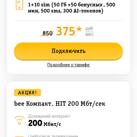
1+10 sim (50 Гб +50 бонусных , 500
мин, 500 sms, 300 AI-токенов)
375*
руб.
850
мес.
Подключить
Подробнее о тарифе
АКЦИЯ!
bee Компакт. HIT 200 Мбт/сек
Домашний интернет
200
Мбит/с
Цифровое телевидение