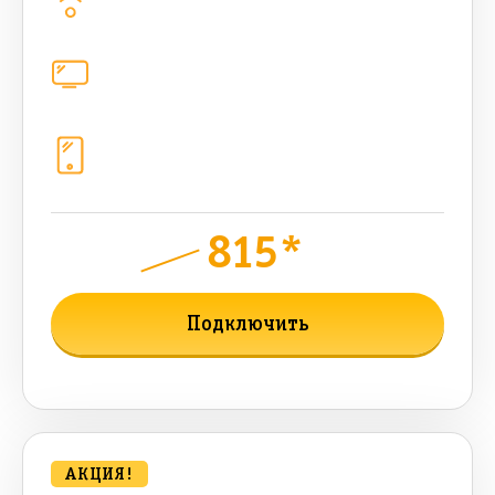
500
Мбит/с
Цифровое телевидение
221
канал
Телефония
1+10 sim (1024 Гб, 2000 мин, 2000
sms, 300 AI-токенов)
815*
руб.
1200
мес.
Подключить
Подробнее о тарифе
АКЦИЯ!