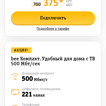
375*
руб.
700
мес.
Подключить
Подробнее о тарифе
АКЦИЯ!
bee Компакт.Удобный для дома с ТВ
500 Мбт/сек
Домашний интернет
500
Мбит/с
Цифровое телевидение
221
канал
Телефония