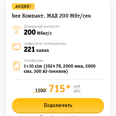
АКЦИЯ!
bee Компакт. MAX 200 Мбт/сек
Домашний интернет
200
Мбит/с
Цифровое телевидение
221
канал
Телефония
1+10 sim (1024 Гб, 2000 мин, 2000
sms, 300 AI-токенов)
715*
руб.
1100
мес.
Подключить