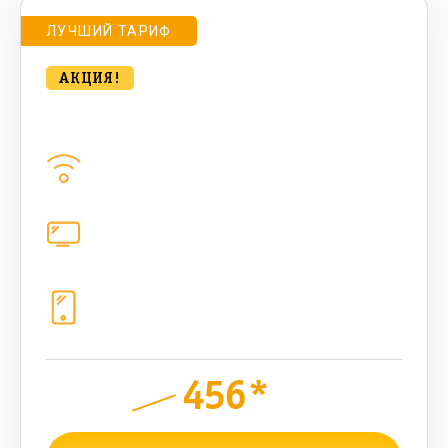
ЛУЧШИЙ ТАРИФ
АКЦИЯ!
bee Компакт. HIT 500 Мбт/сек
Домашний интернет
500
Мбит/с
Цифровое телевидение
221
канал
Телефония
1+10 sim (1024 Гб, 800 мин, 800 sms,
300 AI-токенов)
456*
руб.
850
мес.