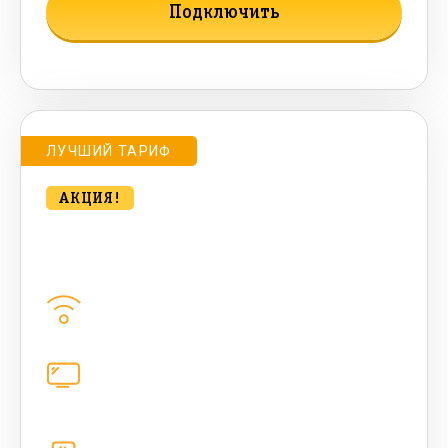
Подключить
Подробнее о тарифе
ЛУЧШИЙ ТАРИФ
АКЦИЯ!
bee Компакт. SUPER HIT 500 Мбт/
сек
Домашний интернет
500
Мбит/с
Цифровое телевидение
221
канал
Телефония