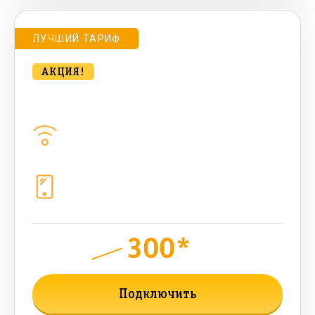
ЛУЧШИЙ ТАРИФ
АКЦИЯ!
Удобный для дома 500 Мбт/сек
Домашний интернет
500
Мбит/с
Телефония
1+10 sim (10 Гб+ 90 бонусных, 200
sms , 200+500 бонусных мин)
300*
руб.
850
мес.
Подключить