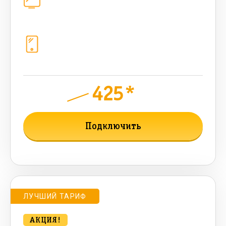
каналов
Телефония
1+10 sim (безлимит Гб, 200 sms,
200+500 бонусных мин, 300 AI-
токенов)
425*
руб.
750
мес.
Подключить
Подробнее о тарифе
ЛУЧШИЙ ТАРИФ
АКЦИЯ!