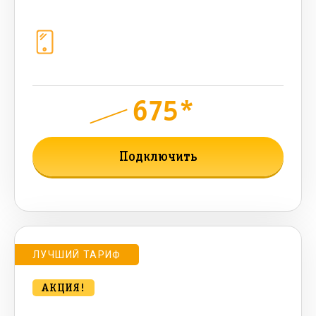
Телефония
1+10 sim (безлимит Гб, 200 sms,
200+500 бонусных мин, 300 AI-
токенов)
675*
руб.
1000
мес.
Подключить
Подробнее о тарифе
ЛУЧШИЙ ТАРИФ
АКЦИЯ!
bee MULTI LITE 1000 Мбт/сек