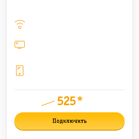
bee MULTI LITE 500 Мбт/сек
Домашний интернет
500
Мбит/с
Цифровое телевидение
каналов
Телефония
1+10 sim (безлимит Гб, 200 sms,
200+500 бонусных мин, 300 AI-
токенов)
525*
руб.
850
мес.
Подключить
Подробнее о тарифе