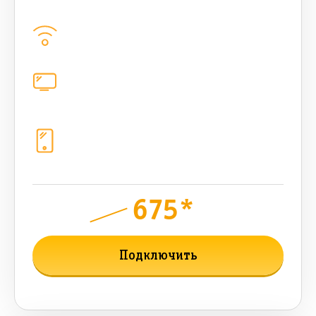
Домашний интернет
1000
Мбит/с
Цифровое телевидение
каналов
Телефония
1+10 sim (безлимит Гб, 200 sms,
200+500 бонусных мин, 300 AI-
токенов)
675*
руб.
1000
мес.
Подключить
Подробнее о тарифе