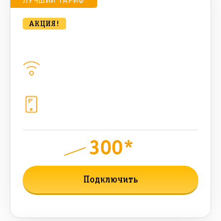
ЛУЧШИЙ ТАРИФ
АКЦИЯ!
Удобный для дома 500 Мбт/сек
Домашний интернет
500
Мбит/с
Телефония
1+10 sim (10 Гб+ 90 бонусных, 200
sms , 200+500 бонусных мин)
300*
руб.
850
мес.
Подключить
Подробнее о тарифе