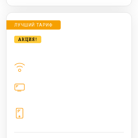
ЛУЧШИЙ ТАРИФ
АКЦИЯ!
bee MULTI LITE 500 Мбт/сек
Домашний интернет
500
Мбит/с
Цифровое телевидение
каналов
Телефония
1+10 sim (безлимит Гб, 200 sms,
200+500 бонусных мин, 300 AI-
токенов)