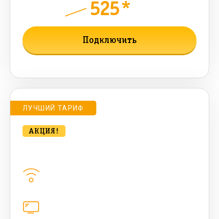
525*
руб.
850
мес.
Подключить
Подробнее о тарифе
ЛУЧШИЙ ТАРИФ
АКЦИЯ!
bee MULTI LITE 1000 Мбт/сек
Домашний интернет
1000
Мбит/с
Цифровое телевидение
каналов