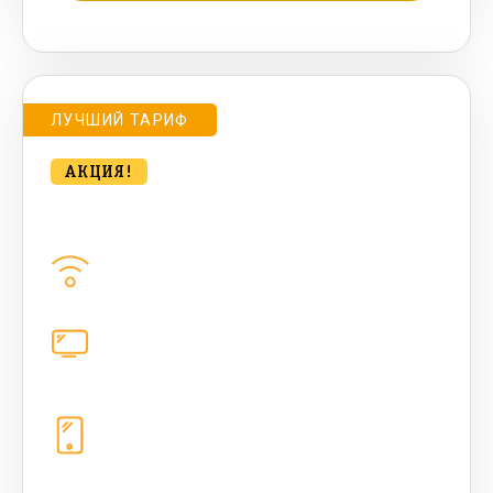
Подробнее о тарифе
ЛУЧШИЙ ТАРИФ
АКЦИЯ!
bee MULTI LITE 100 Мбт/сек
Домашний интернет
100
Мбит/с
Цифровое телевидение
каналов
Телефония
1+10 sim (безлимит Гб, 200 sms,
200+500 бонусных мин, 300 AI-
токенов)