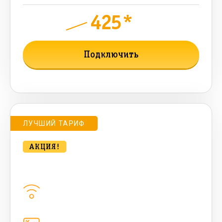
425*
руб.
750
мес.
Подключить
Подробнее о тарифе
ЛУЧШИЙ ТАРИФ
АКЦИЯ!
bee MULTI LITE 100 Мбт/сек
Домашний интернет
100
Мбит/с
Цифровое телевидение