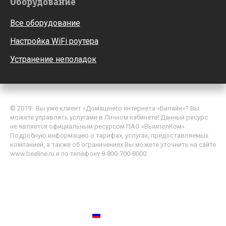
Оборудование
Все оборудование
Настройка WiFi роутера
Устранение неполадок
© 2019 . Вы уже клиент «Домашнего интернета «Билайн»? Вы
можете управлять услугами в Личном кабинете! Данный ресурс
не является официальным ресурсом ПАО «ВымпелКом».
Подробную информацию о тарифах, услугах, предоставляемых
компанией, а также об ограничениях Вы можете уточнить на сайте
www.beeline.ru и по телефону 8-800-700-8000
Политика обработки персональных данных
Пользовательское соглашение
Россия