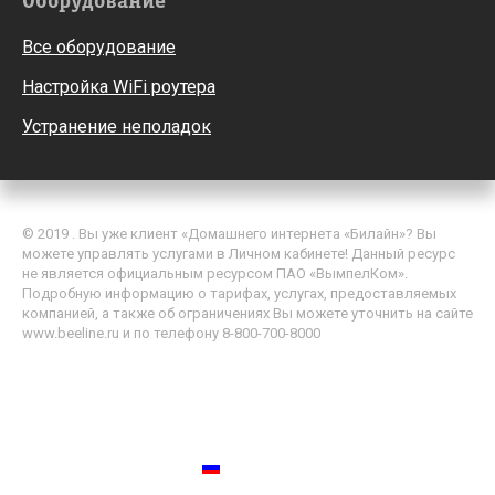
Оборудование
Все оборудование
Настройка WiFi роутера
Устранение неполадок
© 2019 . Вы уже клиент «Домашнего интернета «Билайн»? Вы
можете управлять услугами в Личном кабинете! Данный ресурс
не является официальным ресурсом ПАО «ВымпелКом».
Подробную информацию о тарифах, услугах, предоставляемых
компанией, а также об ограничениях Вы можете уточнить на сайте
www.beeline.ru и по телефону 8-800-700-8000
Политика обработки персональных данных
Пользовательское соглашение
Россия