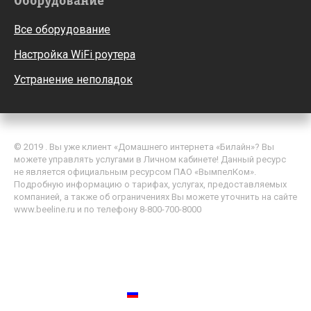
Оборудование
Все оборудование
Настройка WiFi роутера
Устранение неполадок
© 2019 . Вы уже клиент «Домашнего интернета «Билайн»? Вы
можете управлять услугами в Личном кабинете! Данный ресурс
не является официальным ресурсом ПАО «ВымпелКом».
Подробную информацию о тарифах, услугах, предоставляемых
компанией, а также об ограничениях Вы можете уточнить на сайте
www.beeline.ru и по телефону 8-800-700-8000
Политика обработки персональных данных
Пользовательское соглашение
Россия