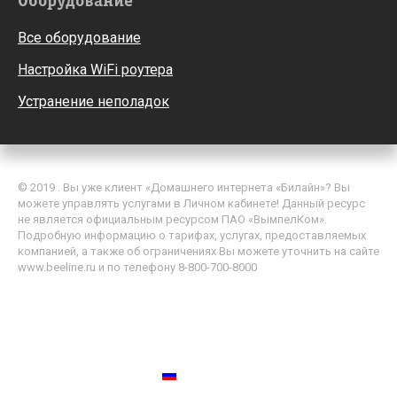
Оборудование
Все оборудование
Настройка WiFi роутера
Устранение неполадок
© 2019 . Вы уже клиент «Домашнего интернета «Билайн»? Вы
можете управлять услугами в Личном кабинете! Данный ресурс
не является официальным ресурсом ПАО «ВымпелКом».
Подробную информацию о тарифах, услугах, предоставляемых
компанией, а также об ограничениях Вы можете уточнить на сайте
www.beeline.ru и по телефону 8-800-700-8000
Политика обработки персональных данных
Пользовательское соглашение
Россия