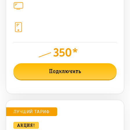
Цифровое телевидение
221
канал
Телефония
1+10 sim (10 Гб+ 90 бонусных, 200
sms , 200+500 бонусных мин)
350*
руб.
950
мес.
Подключить
Подробнее о тарифе
ЛУЧШИЙ ТАРИФ
АКЦИЯ!