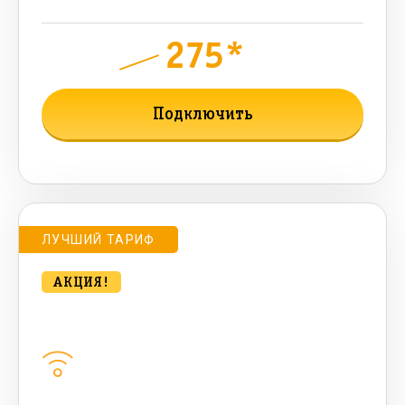
275*
руб.
800
мес.
Подключить
Подробнее о тарифе
ЛУЧШИЙ ТАРИФ
АКЦИЯ!
Удобный для дома с ТВ 500 Мбт/сек
Домашний интернет
500
Мбит/с