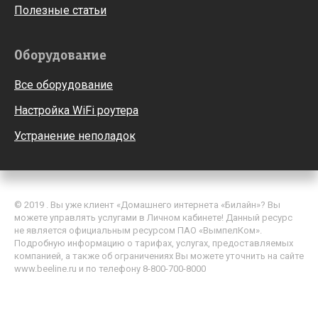
Полезные статьи
Оборудование
Все оборудование
Настройка WiFi роутера
Устранение неполадок
© 2019 . Вы уже клиент «Домашнего интернета «Билайн»? Вы
можете управлять услугами в Личном кабинете! Данный ресурс
не является официальным ресурсом ПАО «ВымпелКом».
Подробную информацию о тарифах, услугах, предоставляемых
компанией, а также об ограничениях Вы можете уточнить на сайте
www.beeline.ru и по телефону 8-800-700-8000
Политика обработки персональных данных