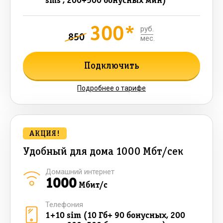
sms , 200+500 бонусных мин)
300*
руб.
850
мес.
Подключить
Подробнее о тарифе
АКЦИЯ!
Удобный для дома 1000 Мбт/сек
Домашний интернет
1000
Мбит/с
Телефония
1+10 sim (10 Гб+ 90 бонусных, 200