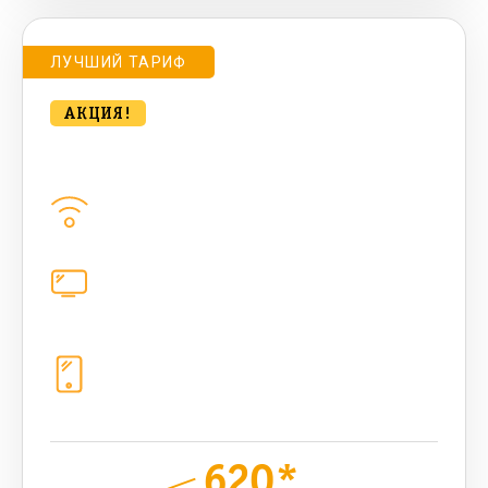
ЛУЧШИЙ ТАРИФ
АКЦИЯ!
bee CONTACT 500 Мбт/сек
Домашний интернет
500
Мбит/с
Цифровое телевидение
221
канал
Телефония
1+10 sim (50 + 50 бонусных Гб, 1200
sms, 1200+300 бонусных мин, 300
AI-токенов)
620*
руб.