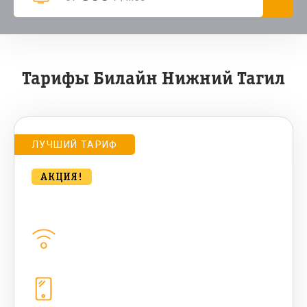
Тарифы Билайн Нижний Тагил
ЛУЧШИЙ ТАРИФ
АКЦИЯ!
Удобный для дома 500 Мбт/сек
Домашний интернет
500
Мбит/с
Телефония
1+10 sim (10 Гб+ 90 бонусных, 200
sms , 200+500 бонусных мин)