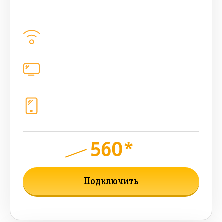
bee HIT 500 Мбт/сек
Домашний интернет
500
Мбит/с
Цифровое телевидение
221
канал
Телефония
1+10 sim (безлимит Гб, 200 sms, 700
бонусных мин, 300 AI-токенов)
560*
руб.
950
мес.
Подключить
Подробнее о тарифе