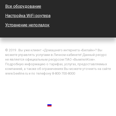
Все оборудование
Настройка WiFi роутера
Устранение неполадок
© 2019 . Вы уже клиент «Домашнего интернета «Билайн»? Вы
можете управлять услугами в Личном кабинете! Данный ресурс
не является официальным ресурсом ПАО «ВымпелКом».
Подробную информацию о тарифах, услугах, предоставляемых
компанией, а также об ограничениях Вы можете уточнить на сайте
www.beeline.ru и по телефону 8-800-700-8000
Политика обработки персональных данных
Пользовательское соглашение
Россия