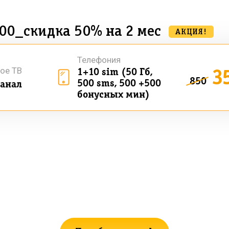
00_скидка 50% на 2 мес
АКЦИЯ!
Телефония
3
ое ТВ
1+10 sim (50 Гб,
850
500 sms, 500 +500
анал
бонусных мин)
ашли подходящий тариф? Поможем подоб