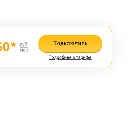
50*
Подключить
руб.
мес.
Подробнее о тарифе
рать!