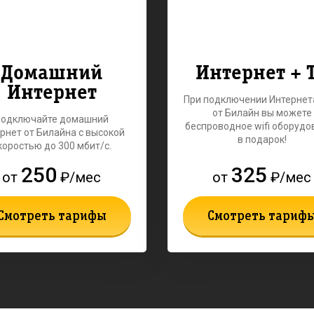
Домашний
Интернет + 
Интернет
При подключении Интернет
от Билайн вы можете
Подключайте домашний
беспроводное wifi оборудо
рнет от Билайна с высокой
в подарок!
коростью до 300 мбит/с.
250
325
от
₽/мес
от
₽/мес
Смотреть тарифы
Смотреть тариф