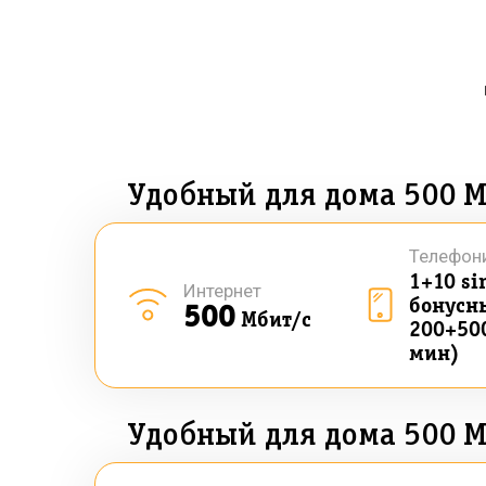
Удобный для дома 500 М
Телефон
1+10 si
Интернет
бонусны
500
Мбит/с
200+50
мин)
Удобный для дома 500 М