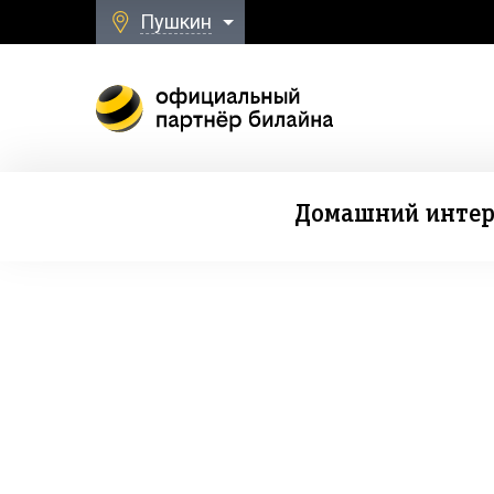
Пушкин
Домашний интер
Безлимитная свя
к Домашнему Интернету и ТВ