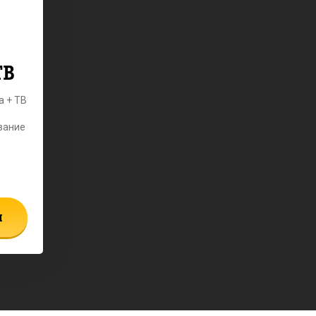
ТВ
а + ТВ
вание
ы