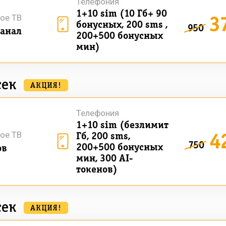
Телефония
1+10 sim (10 Гб+ 90
3
ое ТВ
бонусных, 200 sms ,
950
анал
200+500 бонусных
мин)
сек
АКЦИЯ!
Телефония
1+10 sim (безлимит
4
ое ТВ
Гб, 200 sms,
750
200+500 бонусных
ов
мин, 300 AI-
токенов)
сек
АКЦИЯ!