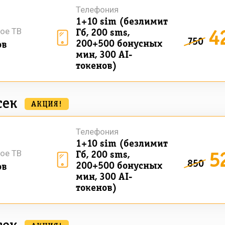
Телефония
1+10 sim (безлимит
4
ое ТВ
Гб, 200 sms,
750
200+500 бонусных
ов
мин, 300 AI-
токенов)
сек
АКЦИЯ!
Телефония
1+10 sim (безлимит
5
ое ТВ
Гб, 200 sms,
850
200+500 бонусных
ов
мин, 300 AI-
токенов)