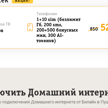
сек
АКЦИЯ!
Телефония
1+10 sim (безлимит
5
ое ТВ
Гб, 200 sms,
850
200+500 бонусных
ов
мин, 300 AI-
токенов)
ючить Домашний интер
ы подключения Домашнего интернета от Билайн в Пу