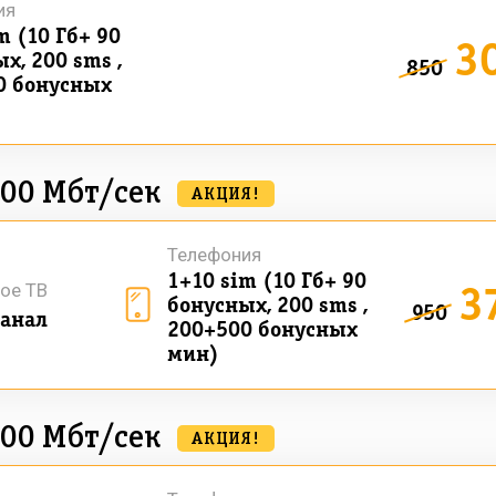
ия
m (10 Гб+ 90
3
х, 200 sms ,
850
0 бонусных
500 Мбт/сек
АКЦИЯ!
Телефония
1+10 sim (10 Гб+ 90
3
ое ТВ
бонусных, 200 sms ,
950
анал
200+500 бонусных
мин)
500 Мбт/сек
АКЦИЯ!