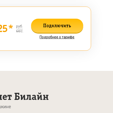
25*
Подключить
руб.
мес.
Подробнее о тарифе
нет Билайн
шкине