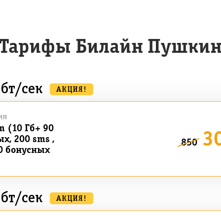
Тарифы Билайн Пушки
бт/сек
АКЦИЯ!
ия
m (10 Гб+ 90
3
х, 200 sms ,
850
0 бонусных
бт/сек
АКЦИЯ!