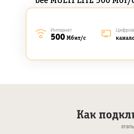
bee MULTI LITE 500 Мбт/
Интернет
Цифров
500
Мбит/с
канал
Как подкл
этап