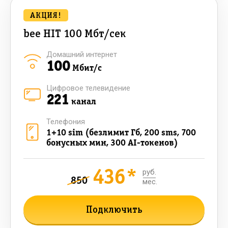
АКЦИЯ!
bee HIT 100 Мбт/сек
Домашний интернет
100
Мбит/с
Цифровое телевидение
221
канал
Телефония
1+10 sim (безлимит Гб, 200 sms, 700
бонусных мин, 300 AI-токенов)
436*
руб.
850
мес.
Подключить