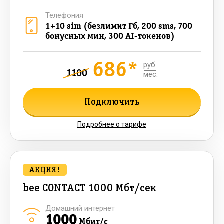
Телефония
1+10 sim (безлимит Гб, 200 sms, 700
бонусных мин, 300 AI-токенов)
686*
руб.
1100
мес.
Подключить
Подробнее о тарифе
АКЦИЯ!
bee CONTACT 1000 Мбт/сек
Домашний интернет
1000
Мбит/с