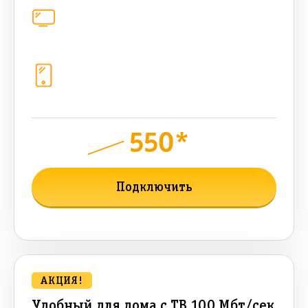
Цифровое телевидение
221
канал
Телефония
1+10 sim (50 + 50 бонусных Гб, 1200
sms, 1200+300 бонусных мин, 300
AI-токенов)
550*
руб.
1060
мес.
Подключить
Подробнее о тарифе
АКЦИЯ!
Удобный для дома с ТВ 100 Мбт/сек