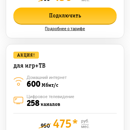
Подключить
Подробнее о тарифе
АКЦИЯ!
для игр+ТВ
Домашний интернет
600
Мбит/с
Цифровое телевидение
258
каналов
475*
руб.
950
мес.