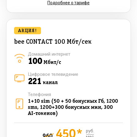
Подробнее о тарифе
АКЦИЯ!
bee CONTACT 100 Мбт/сек
Домашний интернет
100
Мбит/с
Цифровое телевидение
221
канал
Телефония
1+10 sim (50 + 50 бонусных Гб, 1200
sms, 1200+300 бонусных мин, 300
AI-токенов)
450*
руб.
960
мес.