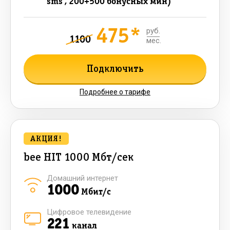
sms , 200+500 бонусных мин)
475*
руб.
1100
мес.
Подключить
Подробнее о тарифе
АКЦИЯ!
bee HIT 1000 Мбт/сек
Домашний интернет
1000
Мбит/с
Цифровое телевидение
221
канал