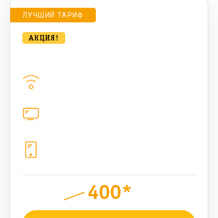
ЛУЧШИЙ ТАРИФ
АКЦИЯ!
Удобный для дома с ТВ 500 Мбт/сек
Домашний интернет
500
Мбит/с
Цифровое телевидение
221
канал
Телефония
1+10 sim (10 Гб+ 90 бонусных, 200
sms , 200+500 бонусных мин)
400*
руб.
950
мес.