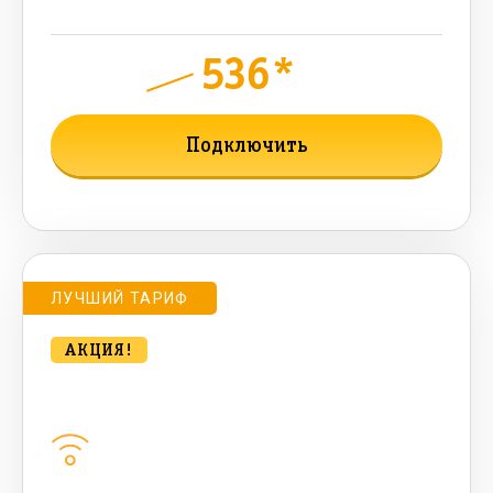
бонусных мин, 300 AI-токенов)
536*
руб.
950
мес.
Подключить
Подробнее о тарифе
ЛУЧШИЙ ТАРИФ
АКЦИЯ!
bee CONTACT 500 Мбт/сек
Домашний интернет
500
Мбит/с