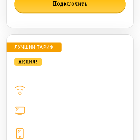
Подключить
Подробнее о тарифе
ЛУЧШИЙ ТАРИФ
АКЦИЯ!
bee HIT 500 Мбт/сек
Домашний интернет
500
Мбит/с
Цифровое телевидение
221
канал
Телефония
1+10 sim (безлимит Гб, 200 sms, 700