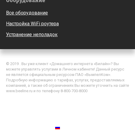
Оборудование
Все оборудование
Настройка WiFi роутера
Устранение неполадок
© 2019 . Вы уже клиент «Домашнего интернета «Билайн»? Вы
можете управлять услугами в Личном кабинете! Данный ресурс
не является официальным ресурсом ПАО «ВымпелКом».
Подробную информацию о тарифах, услугах, предоставляемых
компанией, а также об ограничениях Вы можете уточнить на сайте
www.beeline.ru и по телефону 8-800-700-8000
Политика обработки персональных данных
Пользовательское соглашение
Россия