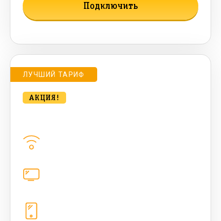
Подключить
Подробнее о тарифе
ЛУЧШИЙ ТАРИФ
АКЦИЯ!
bee HIT 500 Мбт/сек
Домашний интернет
500
Мбит/с
Цифровое телевидение
221
канал
Телефония
1+10 sim (безлимит Гб, 200 sms, 700