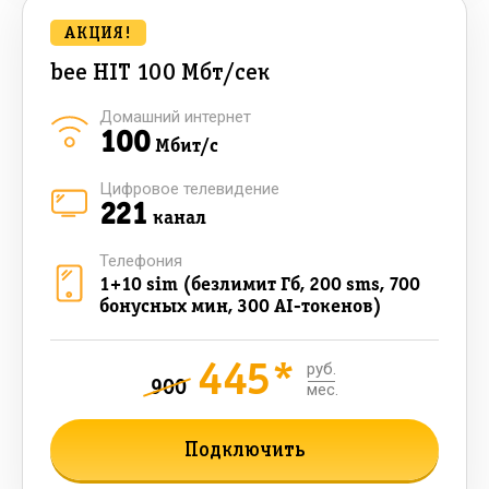
АКЦИЯ!
bee HIT 100 Мбт/сек
Домашний интернет
100
Мбит/с
Цифровое телевидение
221
канал
Телефония
1+10 sim (безлимит Гб, 200 sms, 700
бонусных мин, 300 AI-токенов)
445*
руб.
900
мес.
Подключить