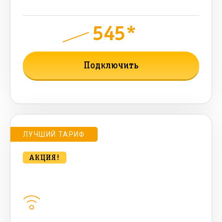
бонусных мин, 300 AI-токенов)
545*
руб.
1000
мес.
Подключить
Подробнее о тарифе
ЛУЧШИЙ ТАРИФ
АКЦИЯ!
bee CONTACT 500 Мбт/сек
Домашний интернет
500
Мбит/с