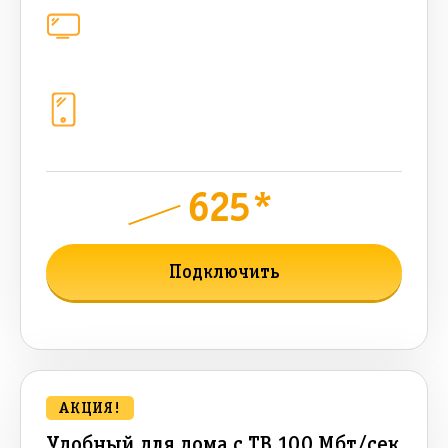
Цифровое телевидение
221
канал
Телефония
1+10 sim (50 + 50 бонусных Гб, 1200
sms, 1200+300 бонусных мин, 300
AI-токенов)
625*
руб.
1150
мес.
Подключить
Подробнее о тарифе
АКЦИЯ!
Удобный для дома с ТВ 100 Мбт/сек