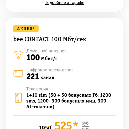
Подробнее о тарифе
АКЦИЯ!
bee CONTACT 100 Мбт/сек
Домашний интернет
100
Мбит/с
Цифровое телевидение
221
канал
Телефония
1+10 sim (50 + 50 бонусных Гб, 1200
sms, 1200+300 бонусных мин, 300
AI-токенов)
525*
руб.
1050
мес.