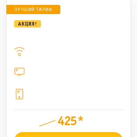
ЛУЧШИЙ ТАРИФ
АКЦИЯ!
Удобный для дома с ТВ 500 Мбт/сек
Домашний интернет
500
Мбит/с
Цифровое телевидение
221
канал
Телефония
1+10 sim (10 Гб+ 90 бонусных, 200
sms , 200+500 бонусных мин)
425*
руб.
1000
мес.