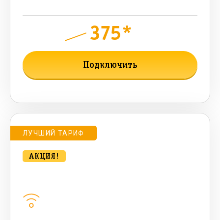
sms , 200+500 бонусных мин)
375*
руб.
900
мес.
Подключить
Подробнее о тарифе
ЛУЧШИЙ ТАРИФ
АКЦИЯ!
Удобный для дома с ТВ 500 Мбт/сек
Домашний интернет
500
Мбит/с