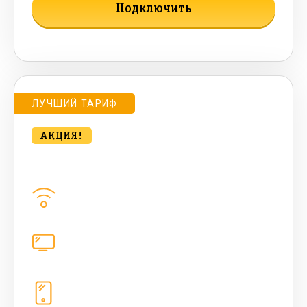
Подключить
Подробнее о тарифе
ЛУЧШИЙ ТАРИФ
АКЦИЯ!
Удобный для дома с ТВ 500 Мбт/сек
Домашний интернет
500
Мбит/с
Цифровое телевидение
221
канал
Телефония
1+10 sim (10 Гб+ 90 бонусных, 200