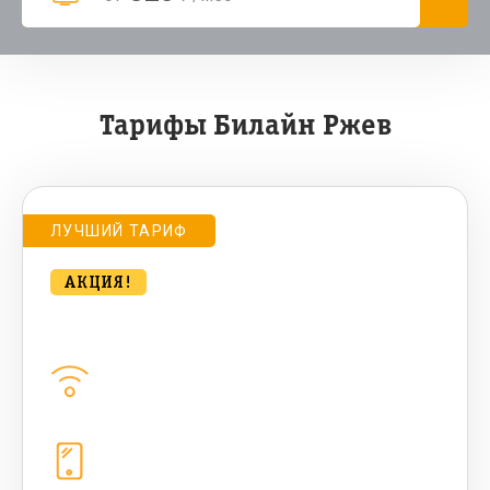
Тарифы Билайн Ржев
ЛУЧШИЙ ТАРИФ
АКЦИЯ!
Удобный для дома 500 Мбт/сек
Домашний интернет
500
Мбит/с
Телефония
1+10 sim (10 Гб+ 90 бонусных, 200
sms , 200+500 бонусных мин)