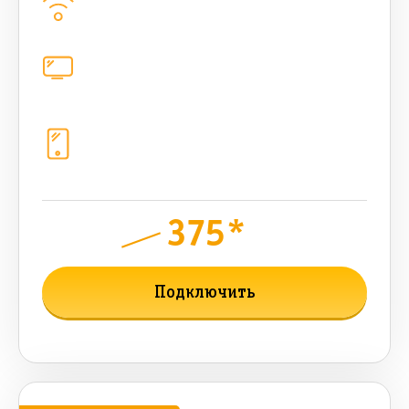
100
Мбит/с
Цифровое телевидение
каналов
Телефония
1+10 sim (безлимит Гб, 200 sms,
200+500 бонусных мин, 300 AI-
токенов)
375*
руб.
700
мес.
Подключить
Подробнее о тарифе