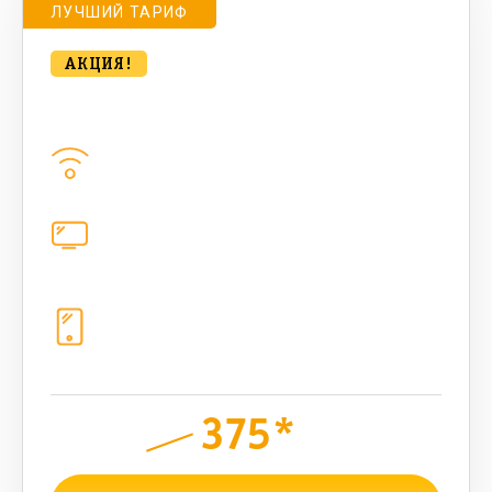
ЛУЧШИЙ ТАРИФ
АКЦИЯ!
bee MULTI LITE 100 Мбт/сек
Домашний интернет
100
Мбит/с
Цифровое телевидение
каналов
Телефония
1+10 sim (безлимит Гб, 200 sms,
200+500 бонусных мин, 300 AI-
токенов)
375*
руб.
700
мес.