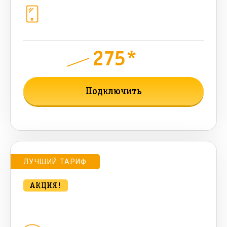
Телефония
1+10 sim (10 Гб+ 90 бонусных, 200
sms , 200+500 бонусных мин)
275*
руб.
800
мес.
Подключить
Подробнее о тарифе
ЛУЧШИЙ ТАРИФ
АКЦИЯ!
bee MULTI LITE 100 Мбт/сек
Домашний интернет