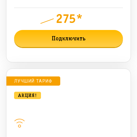
275*
руб.
800
мес.
Подключить
Подробнее о тарифе
ЛУЧШИЙ ТАРИФ
АКЦИЯ!
Удобный для дома 500 Мбт/сек
Домашний интернет
500
Мбит/с