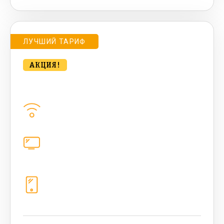
ЛУЧШИЙ ТАРИФ
АКЦИЯ!
bee MULTI LITE 500 Мбт/сек
Домашний интернет
500
Мбит/с
Цифровое телевидение
каналов
Телефония
1+10 sim (безлимит Гб, 200 sms,
200+500 бонусных мин, 300 AI-
токенов)