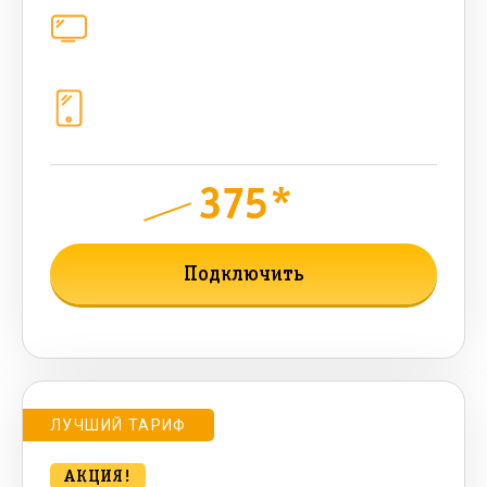
Цифровое телевидение
221
канал
Телефония
1+10 sim (10 Гб+ 90 бонусных, 200
sms , 200+500 бонусных мин)
375*
руб.
900
мес.
Подключить
Подробнее о тарифе
ЛУЧШИЙ ТАРИФ
АКЦИЯ!