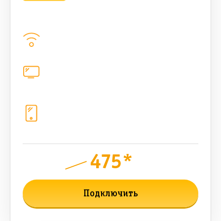
bee MULTI LITE 500 Мбт/сек
Домашний интернет
500
Мбит/с
Цифровое телевидение
каналов
Телефония
1+10 sim (безлимит Гб, 200 sms,
200+500 бонусных мин, 300 AI-
токенов)
475*
руб.
800
мес.
Подключить
Подробнее о тарифе