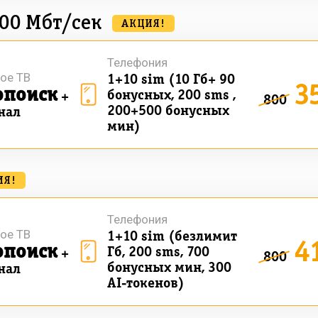
00 Мбт/сек
АКЦИЯ!
Телефония
ое ТВ
1+10 sim (10 Гб+ 90
3
опоиск
бонусных, 200 sms ,
+
800
200+500 бонусных
нал
мин)
ИЯ!
Телефония
ое ТВ
1+10 sim (безлимит
4
опоиск
Гб, 200 sms, 700
+
800
бонусных мин, 300
нал
AI-токенов)