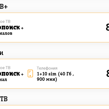
ТВ+
ое ТВ
опоиск
+
аналов
ти
ое ТВ
Телефония
опоиск
1+10 sim (40 Гб ,
+
900 мин)
нал
 ТВ