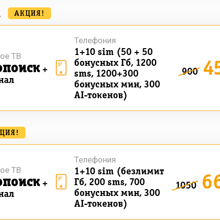
к
АКЦИЯ!
Телефония
1+10 sim (50 + 50
ое ТВ
4
бонусных Гб, 1200
опоиск
+
900
sms, 1200+300
нал
бонусных мин, 300
AI-токенов)
ЦИЯ!
Телефония
ое ТВ
1+10 sim (безлимит
6
опоиск
Гб, 200 sms, 700
+
1050
бонусных мин, 300
нал
AI-токенов)