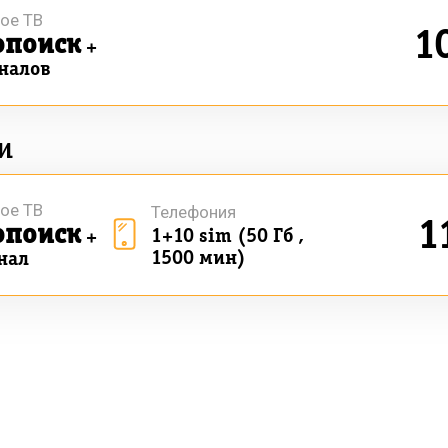
ое ТВ
1
опоиск
+
аналов
и
ое ТВ
Телефония
1
опоиск
1+10 sim (50 Гб ,
+
1500 мин)
нал