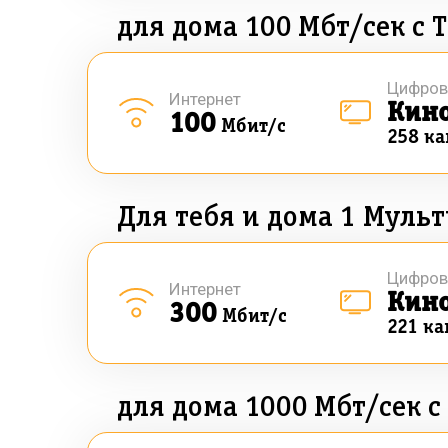
для дома 100 Мбт/сек с 
Цифров
Интернет
Кин
100
Мбит/с
258 к
Для тебя и дома 1 Муль
Цифров
Интернет
Кин
300
Мбит/с
221 ка
для дома 1000 Мбт/сек с