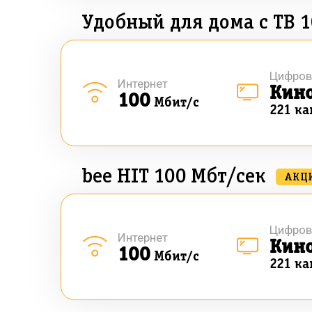
Удобный для дома с ТВ 1
Цифров
Интернет
Кин
100
Мбит/с
221 ка
bee HIT 100 Мбт/сек
АКЦ
Цифров
Интернет
Кин
100
Мбит/с
221 ка