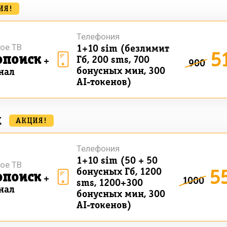
ИЯ!
Телефония
ое ТВ
1+10 sim (безлимит
5
опоиск
Гб, 200 sms, 700
+
900
бонусных мин, 300
нал
AI-токенов)
к
АКЦИЯ!
Телефония
1+10 sim (50 + 50
ое ТВ
5
бонусных Гб, 1200
опоиск
+
1000
sms, 1200+300
нал
бонусных мин, 300
AI-токенов)