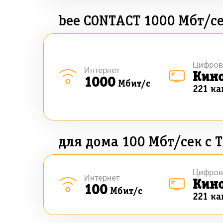
bee CONTACT 1000 Мбт/с
Цифров
Интернет
Кин
1000
Мбит/с
221 ка
для дома 100 Мбт/сек с 
Цифров
Интернет
Кин
100
Мбит/с
221 ка