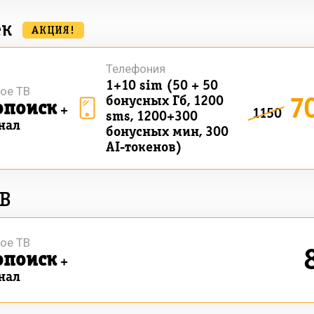
ек
АКЦИЯ!
Телефония
1+10 sim (50 + 50
ое ТВ
7
бонусных Гб, 1200
опоиск
+
1150
sms, 1200+300
нал
бонусных мин, 300
AI-токенов)
ТВ
ое ТВ
опоиск
+
нал