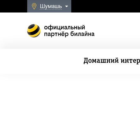
Шумашь
Домашний интер
Безлимитная свя
к Домашнему Интернету и ТВ