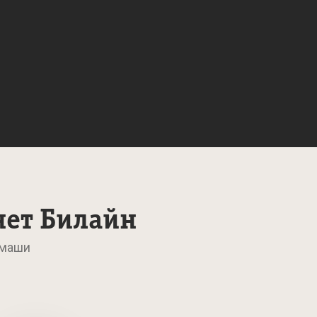
нет Билайн
умаши