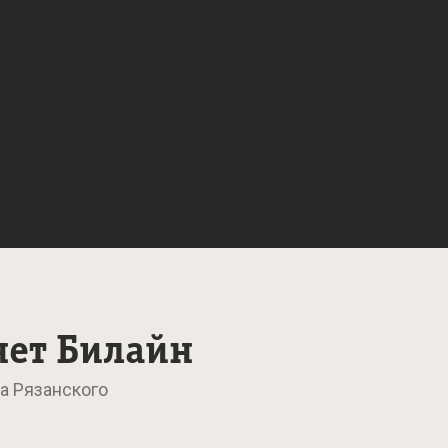
нет Билайн
а Рязанского