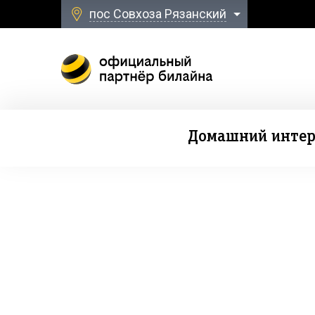
пос Совхоза Рязанский
Домашний интер
Безлимитная свя
к Домашнему Интернету и ТВ