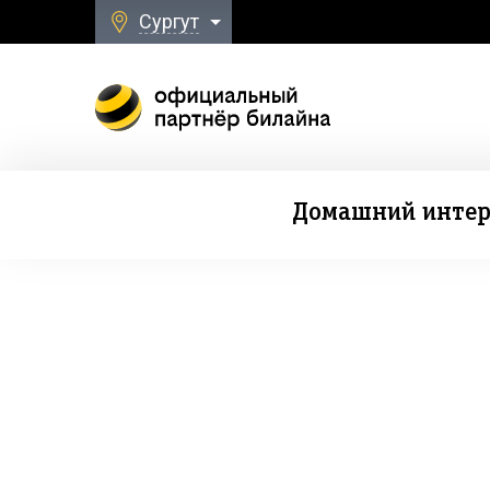
Сургут
Домашний интер
Безлимитная свя
к Домашнему Интернету и ТВ