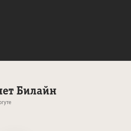
нет Билайн
ргуте