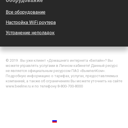
Оборудование
Все оборудование
Настройка WiFi роутера
Устранение неполадок
© 2019 . Вы уже клиент «Домашнего интернета «Билайн»? Вы
можете управлять услугами в Личном кабинете! Данный ресурс
не является официальным ресурсом ПАО «ВымпелКом».
Подробную информацию о тарифах, услугах, предоставляемых
компанией, а также об ограничениях Вы можете уточнить на сайте
www.beeline.ru и по телефону 8-800-700-8000
Политика обработки персональных данных
Пользовательское соглашение
Россия