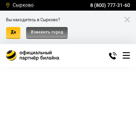
Сырково
8 (800) 777-31-60
Вы находитесь в Сырково?
Да
Изменить город
Билайн Домашний Интернет и
ТВ в Сырково
Подключение к домашнему интернету, телевидению
и мобильной связи