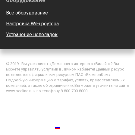
Оборудование
Все оборудование
Настройка WiFi роутера
Устранение неполадок
© 2019 . Вы уже клиент «Домашнего интернета «Билайн»? Вы
можете управлять услугами в Личном кабинете! Данный ресурс
не является официальным ресурсом ПАО «ВымпелКом».
Подробную информацию о тарифах, услугах, предоставляемых
компанией, а также об ограничениях Вы можете уточнить на сайте
www.beeline.ru и по телефону 8-800-700-8000
Политика обработки персональных данных
Пользовательское соглашение
Россия