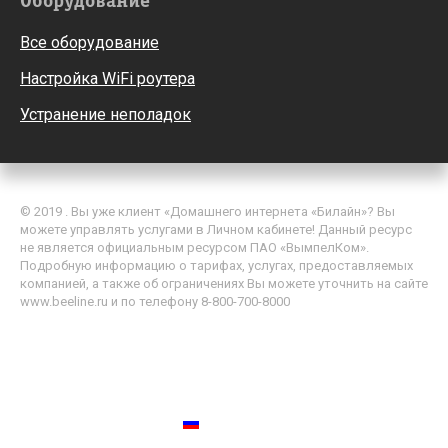
Оборудование
Все оборудование
Настройка WiFi роутера
Устранение неполадок
© 2019 . Вы уже клиент «Домашнего интернета «Билайн»? Вы
можете управлять услугами в Личном кабинете! Данный ресурс
не является официальным ресурсом ПАО «ВымпелКом».
Подробную информацию о тарифах, услугах, предоставляемых
компанией, а также об ограничениях Вы можете уточнить на сайте
www.beeline.ru и по телефону 8-800-700-8000
Политика обработки персональных данных
Пользовательское соглашение
Россия