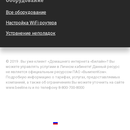
Оборудование
Все оборудование
Настройка WiFi роутера
Устранение неполадок
© 2019 . Вы уже клиент «Домашнего интернета «Билайн»? Вы
можете управлять услугами в Личном кабинете! Данный ресурс
не является официальным ресурсом ПАО «ВымпелКом».
Подробную информацию о тарифах, услугах, предоставляемых
компанией, а также об ограничениях Вы можете уточнить на сайте
www.beeline.ru и по телефону 8-800-700-8000
Политика обработки персональных данных
Пользовательское соглашение
Россия