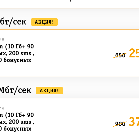
бт/сек
АКЦИЯ!
ия
m (10 Гб+ 90
2
х, 200 sms ,
650
0 бонусных
Мбт/сек
АКЦИЯ!
ия
m (10 Гб+ 90
3
х, 200 sms ,
900
0 бонусных