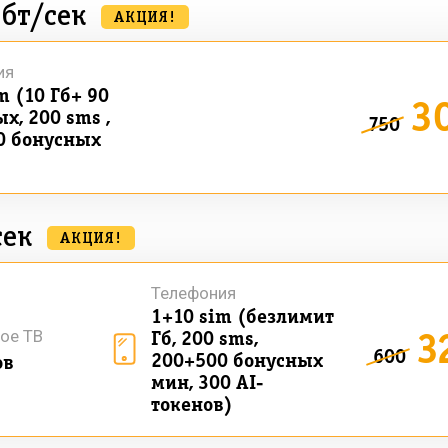
бт/сек
АКЦИЯ!
ия
m (10 Гб+ 90
3
х, 200 sms ,
750
0 бонусных
сек
АКЦИЯ!
Телефония
1+10 sim (безлимит
3
ое ТВ
Гб, 200 sms,
600
200+500 бонусных
ов
мин, 300 AI-
токенов)