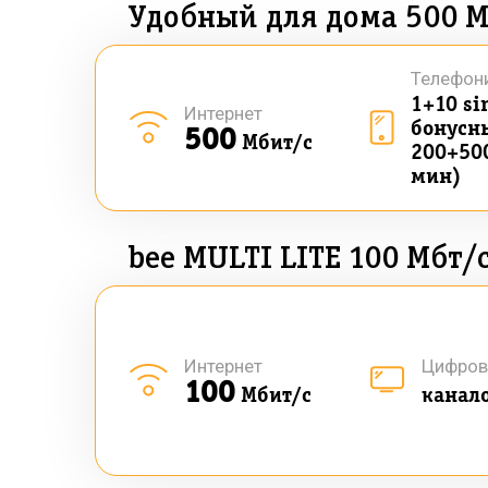
Удобный для дома 500 М
Телефон
1+10 si
Интернет
бонусны
500
Мбит/с
200+50
мин)
bee MULTI LITE 100 Мбт/
Интернет
Цифров
100
Мбит/с
канал