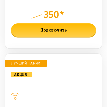
350*
руб.
850
мес.
Подключить
Подробнее о тарифе
ЛУЧШИЙ ТАРИФ
АКЦИЯ!
Удобный для дома 500 Мбт/сек
Домашний интернет
500
Мбит/с