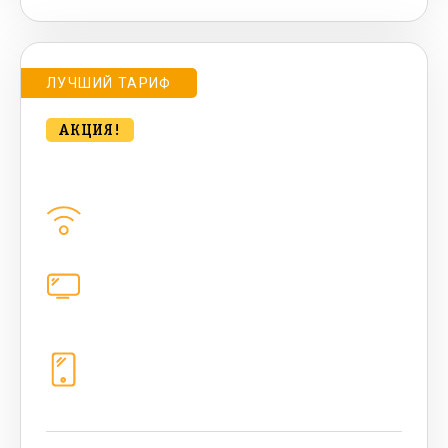
ЛУЧШИЙ ТАРИФ
АКЦИЯ!
bee MULTI LITE 500 Мбт/сек
Домашний интернет
500
Мбит/с
Цифровое телевидение
каналов
Телефония
1+10 sim (безлимит Гб, 200 sms,
200+500 бонусных мин, 300 AI-
токенов)