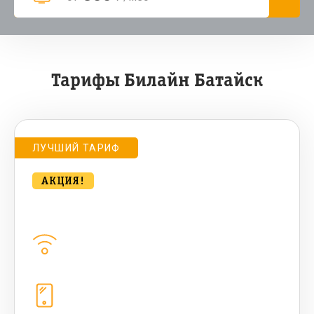
Тарифы Билайн Батайск
ЛУЧШИЙ ТАРИФ
АКЦИЯ!
Удобный для дома 500 Мбт/сек
Домашний интернет
500
Мбит/с
Телефония
1+10 sim (10 Гб+ 90 бонусных, 200
sms , 200+500 бонусных мин)