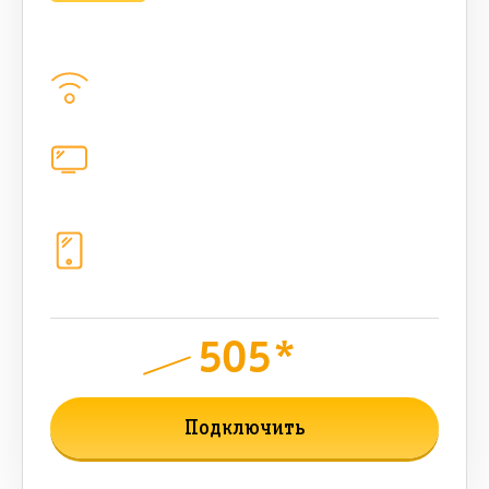
bee MULTI LITE 500 Мбт/сек
Домашний интернет
500
Мбит/с
Цифровое телевидение
каналов
Телефония
1+10 sim (безлимит Гб, 200 sms,
200+500 бонусных мин, 300 AI-
токенов)
505*
руб.
850
мес.
Подключить
Подробнее о тарифе