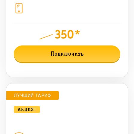
Телефония
1+10 sim (10 Гб+ 90 бонусных, 200
sms , 200+500 бонусных мин)
350*
руб.
850
мес.
Подключить
Подробнее о тарифе
ЛУЧШИЙ ТАРИФ
АКЦИЯ!
Удобный для дома с ТВ 500 Мбт/сек
Домашний интернет