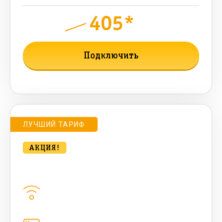
405*
руб.
750
мес.
Подключить
Подробнее о тарифе
ЛУЧШИЙ ТАРИФ
АКЦИЯ!
bee MULTI LITE 100 Мбт/сек
Домашний интернет
100
Мбит/с
Цифровое телевидение