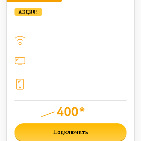
АКЦИЯ!
Удобный для дома с ТВ 500 Мбт/сек
Домашний интернет
500
Мбит/с
Цифровое телевидение
221
канал
Телефония
1+10 sim (10 Гб+ 90 бонусных, 200
sms , 200+500 бонусных мин)
400*
руб.
950
мес.
Подключить