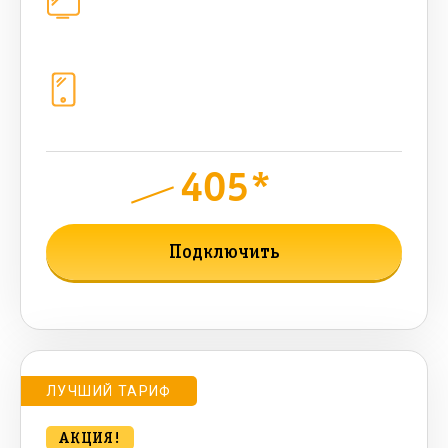
каналов
Телефония
1+10 sim (безлимит Гб, 200 sms,
200+500 бонусных мин, 300 AI-
токенов)
405*
руб.
750
мес.
Подключить
Подробнее о тарифе
ЛУЧШИЙ ТАРИФ
АКЦИЯ!