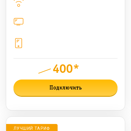
500
Мбит/с
Цифровое телевидение
221
канал
Телефония
1+10 sim (10 Гб+ 90 бонусных, 200
sms , 200+500 бонусных мин)
400*
руб.
950
мес.
Подключить
Подробнее о тарифе
ЛУЧШИЙ ТАРИФ