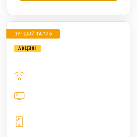
Подробнее о тарифе
ЛУЧШИЙ ТАРИФ
АКЦИЯ!
bee MULTI LITE 100 Мбт/сек
Домашний интернет
100
Мбит/с
Цифровое телевидение
каналов
Телефония
1+10 sim (безлимит Гб, 200 sms,
200+500 бонусных мин, 300 AI-
токенов)