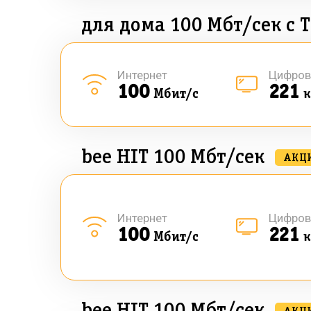
для дома 100 Мбт/сек с 
Интернет
Цифров
100
221
Мбит/с
к
bee HIT 100 Мбт/сек
АКЦ
Интернет
Цифров
100
221
Мбит/с
к