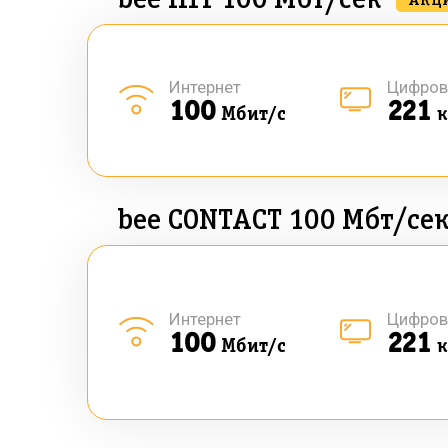
bee HIT 100 Мбт/сек
АКЦ
Интернет
Цифров
100
221
Мбит/с
к
bee CONTACT 100 Мбт/се
Интернет
Цифров
100
221
Мбит/с
к