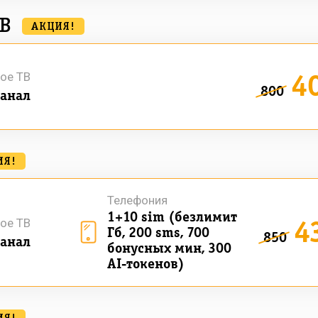
ТВ
АКЦИЯ!
4
ое ТВ
800
анал
ИЯ!
Телефония
1+10 sim (безлимит
4
ое ТВ
Гб, 200 sms, 700
850
анал
бонусных мин, 300
AI-токенов)