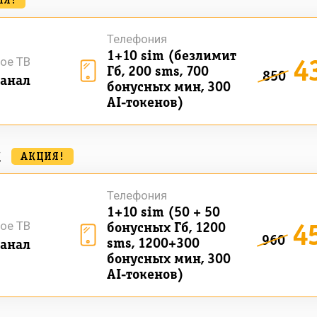
ИЯ!
Телефония
1+10 sim (безлимит
4
ое ТВ
Гб, 200 sms, 700
850
анал
бонусных мин, 300
AI-токенов)
к
АКЦИЯ!
Телефония
1+10 sim (50 + 50
4
ое ТВ
бонусных Гб, 1200
960
sms, 1200+300
анал
бонусных мин, 300
AI-токенов)