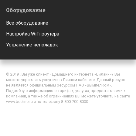
Оборудование
Все оборудование
Настройка WiFi роутера
Устранение неполадок
© 2019 . Вы уже клиент «Домашнего интернета «Билайн»? Вы
можете управлять услугами в Личном кабинете! Данный ресурс
не является официальным ресурсом ПАО «ВымпелКом».
Подробную информацию о тарифах, услугах, предоставляемых
компанией, а также об ограничениях Вы можете уточнить на сайте
www.beeline.ru и по телефону 8-800-700-8000
Политика обработки персональных данных
Пользовательское соглашение