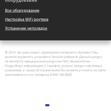
Оборудование
Все оборудование
Настройка WiFi роутера
Устранение неполадок
© 2019 . Вы уже клиент «Домашнего интернета «Билайн»? Вы
можете управлять услугами в Личном кабинете! Данный ресурс
не является официальным ресурсом ПАО «ВымпелКом».
Подробную информацию о тарифах, услугах, предоставляемых
компанией, а также об ограничениях Вы можете уточнить на сайте
www.beeline.ru и по телефону 8-800-700-8000
Политика обработки персональных данных
Пользовательское соглашение
Россия