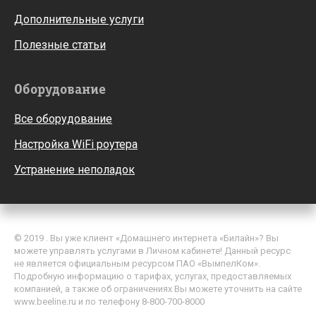
Дополнительные услуги
Полезные статьи
Оборудование
Все оборудование
Настройка WiFi роутера
Устранение неполадок
© 2019 . Вы уже клиент «Домашнего интернета «Билайн»? Вы
можете управлять услугами в Личном кабинете! Данный ресурс
не является официальным ресурсом ПАО «ВымпелКом».
Подробную информацию о тарифах, услугах, предоставляемых
компанией, а также об ограничениях Вы можете уточнить на сайте
www.beeline.ru и по телефону 8-800-700-8000