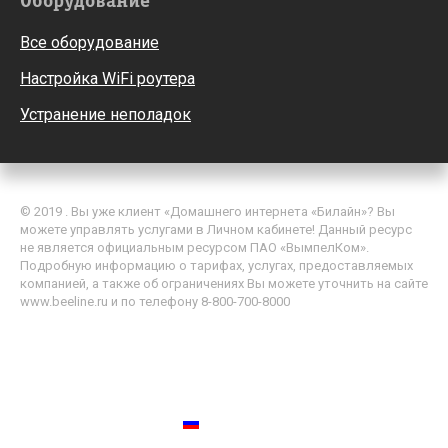
Оборудование
Все оборудование
Настройка WiFi роутера
Устранение неполадок
© 2019 . Вы уже клиент «Домашнего интернета «Билайн»? Вы
можете управлять услугами в Личном кабинете! Данный ресурс
не является официальным ресурсом ПАО «ВымпелКом».
Подробную информацию о тарифах, услугах, предоставляемых
компанией, а также об ограничениях Вы можете уточнить на сайте
www.beeline.ru и по телефону 8-800-700-8000
Политика обработки персональных данных
Пользовательское соглашение
Россия