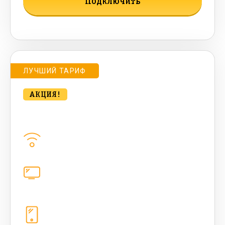
Подключить
Подробнее о тарифе
ЛУЧШИЙ ТАРИФ
АКЦИЯ!
bee MULTI LITE 500 Мбт/сек
Домашний интернет
500
Мбит/с
Цифровое телевидение
каналов
Телефония
1+10 sim (безлимит Гб, 200 sms,
200+500 бонусных мин, 300 AI-