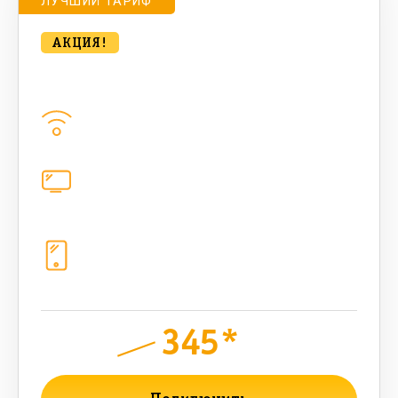
ЛУЧШИЙ ТАРИФ
АКЦИЯ!
bee MULTI LITE 100 Мбт/сек
Домашний интернет
100
Мбит/с
Цифровое телевидение
каналов
Телефония
1+10 sim (безлимит Гб, 200 sms,
200+500 бонусных мин, 300 AI-
токенов)
345*
руб.
690
мес.