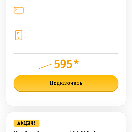
Цифровое телевидение
каналов
Телефония
1+10 sim (безлимит Гб, 200 sms,
200+500 бонусных мин, 300 AI-
токенов)
595*
руб.
940
мес.
Подключить
Подробнее о тарифе
АКЦИЯ!