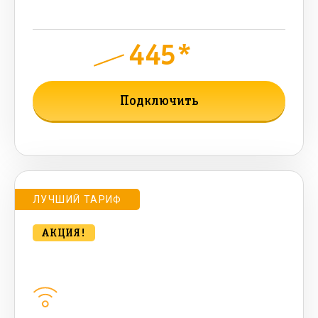
токенов)
445*
руб.
790
мес.
Подключить
Подробнее о тарифе
ЛУЧШИЙ ТАРИФ
АКЦИЯ!
bee MULTI LITE 1000 Мбт/сек
Домашний интернет
1000
Мбит/с