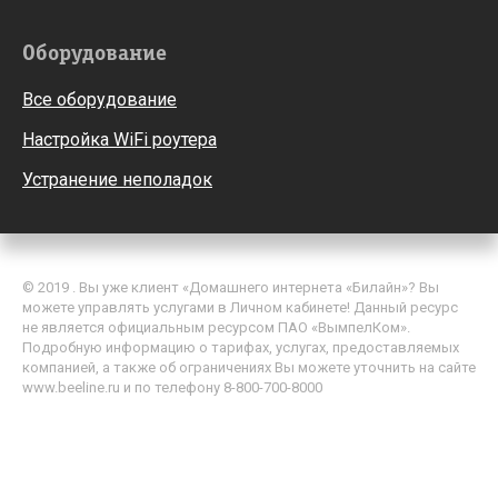
Оборудование
Все оборудование
Настройка WiFi роутера
Устранение неполадок
© 2019 . Вы уже клиент «Домашнего интернета «Билайн»? Вы
можете управлять услугами в Личном кабинете! Данный ресурс
не является официальным ресурсом ПАО «ВымпелКом».
Подробную информацию о тарифах, услугах, предоставляемых
компанией, а также об ограничениях Вы можете уточнить на сайте
www.beeline.ru и по телефону 8-800-700-8000
Политика обработки персональных данных
Пользовательское соглашение