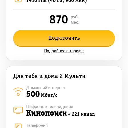
1+10 sim (40 Гб , 900 мин)
870
руб.
мес.
Подключить
Подробнее о тарифе
Для тебя и дома 2 Мульти
Домашний интернет
500
Мбит/с
Цифровое телевидение
Кинопоиск
+ 221 канал
Телефония