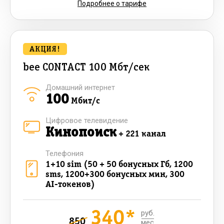
Подробнее о тарифе
АКЦИЯ!
bee CONTACT 100 Мбт/сек
Домашний интернет
100
Мбит/с
Цифровое телевидение
Кинопоиск
+ 221 канал
Телефония
1+10 sim (50 + 50 бонусных Гб, 1200
sms, 1200+300 бонусных мин, 300
AI-токенов)
340*
руб.
850
мес.