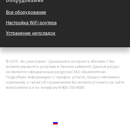
Оборудование
Все оборудование
Настройка WiFi роутера
Устранение неполадок
© 2019 . Вы уже клиент «Домашнего интернета «Билайн»? Вы
можете управлять услугами в Личном кабинете! Данный ресурс
не является официальным ресурсом ПАО «ВымпелКом».
Подробную информацию о тарифах, услугах, предоставляемых
компанией, а также об ограничениях Вы можете уточнить на сайте
www.beeline.ru и по телефону 8-800-700-8000
Политика обработки персональных данных
Пользовательское соглашение
Россия