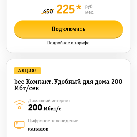
225*
руб.
450
мес.
Подключить
Подробнее о тарифе
АКЦИЯ!
bee Компакт.Удобный для дома 200
Мбт/сек
Домашний интернет
200
Мбит/с
Цифровое телевидение
каналов