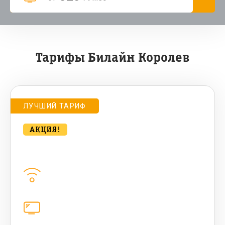
Тарифы Билайн Королев
ЛУЧШИЙ ТАРИФ
АКЦИЯ!
bee Компакт. HIT 500 Мбт/сек
Домашний интернет
500
Мбит/с
Цифровое телевидение
221
канал