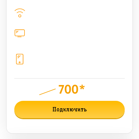
Домашний интернет
500
Мбит/с
Цифровое телевидение
221
канал
Телефония
1+10 sim (1024 Гб, 1000 +500
бонусных мин, 1000 sms, 300 AI-
токенов)
700*
руб.
1050
мес.
Подключить
Подробнее о тарифе