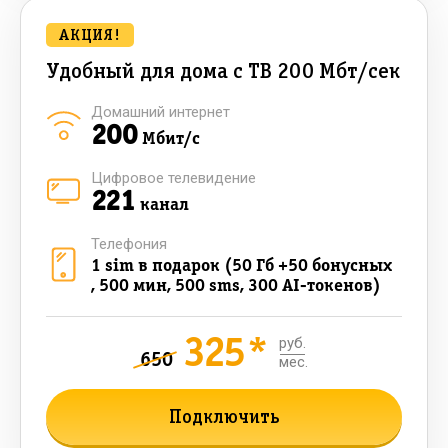
АКЦИЯ!
Удобный для дома с ТВ 200 Мбт/сек
Домашний интернет
200
Мбит/с
Цифровое телевидение
221
канал
Телефония
1 sim в подарок (50 Гб +50 бонусных
, 500 мин, 500 sms, 300 AI-токенов)
325*
руб.
650
мес.
Подключить