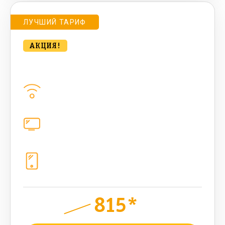
ЛУЧШИЙ ТАРИФ
АКЦИЯ!
bee Компакт. MAX 500 Мбт/сек
Домашний интернет
500
Мбит/с
Цифровое телевидение
221
канал
Телефония
1+10 sim (1024 Гб, 2000 мин, 2000
sms, 300 AI-токенов)
815*
руб.
1200
мес.