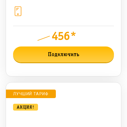
Телефония
1+10 sim (1024 Гб, 800 мин, 800 sms,
300 AI-токенов)
456*
руб.
850
мес.
Подключить
Подробнее о тарифе
ЛУЧШИЙ ТАРИФ
АКЦИЯ!
bee Компакт. SUPER HIT 500 Мбт/
сек