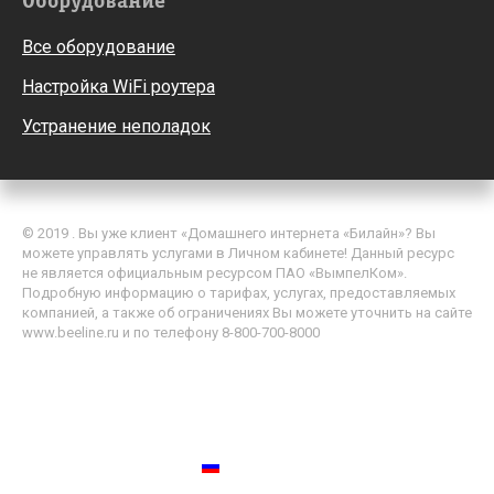
Оборудование
Все оборудование
Настройка WiFi роутера
Устранение неполадок
© 2019 . Вы уже клиент «Домашнего интернета «Билайн»? Вы
можете управлять услугами в Личном кабинете! Данный ресурс
не является официальным ресурсом ПАО «ВымпелКом».
Подробную информацию о тарифах, услугах, предоставляемых
компанией, а также об ограничениях Вы можете уточнить на сайте
www.beeline.ru и по телефону 8-800-700-8000
Политика обработки персональных данных
Пользовательское соглашение
Россия