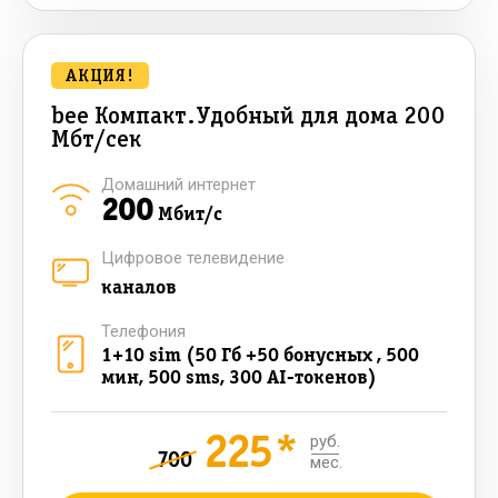
АКЦИЯ!
bee Компакт.Удобный для дома 200
Мбт/сек
Домашний интернет
200
Мбит/с
Цифровое телевидение
каналов
Телефония
1+10 sim (50 Гб +50 бонусных , 500
мин, 500 sms, 300 AI-токенов)
225*
руб.
700
мес.